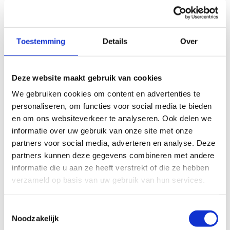
50 m
Toestemming
Details
Over
© Thunderforest
© OpenStreetMap contributors
Kaartgegevens
Deze website maakt gebruik van cookies
We gebruiken cookies om content en advertenties te
personaliseren, om functies voor social media te bieden
Beschrijving van de route
en om ons websiteverkeer te analyseren. Ook delen we
informatie over uw gebruik van onze site met onze
Startplaatsen
partners voor social media, adverteren en analyse. Deze
partners kunnen deze gegevens combineren met andere
Mechelsesteenweg
11
3071
Kortenberg
informatie die u aan ze heeft verstrekt of die ze hebben
verzameld op basis van uw gebruik van hun services.
Toestemmingsselectie
Noodzakelijk