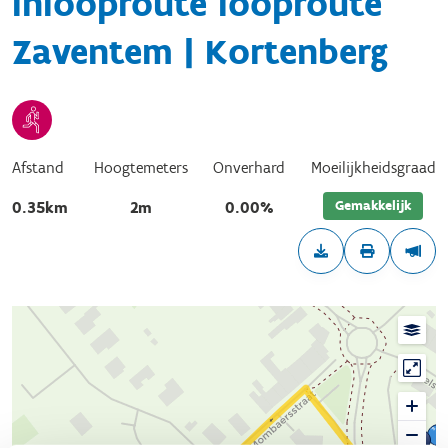
Inlooproute looproute
Zaventem | Kortenberg
Afstand
Hoogtemeters
Onverhard
Moeilijkheidsgraad
Gemakkelijk
0.35km
2m
0.00%