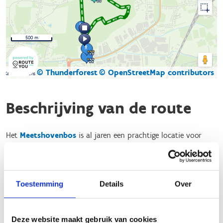
500 m
© Thunderforest
© OpenStreetMap contributors
Kaartgegevens
Beschrijving van de route
Het
Meetshovenbos
is al jaren een prachtige locatie voor
wandelaars en joggers. De start van de natuurloop bevindt
zich op de parking ter hoogte van het Wit Toreke, Ter
heidelaan 97, 3200 Aarschot.
Toestemming
Details
Over
Er werden maar liefst drie parcours uitgestippeld door het
Meetshovenbos. De blauwe lus schotelt de lopers 2,8 km voor,
terwijl de groene lus 3,7 km telt. Na de rode lus heb je 5,5
Deze website maakt gebruik van cookies