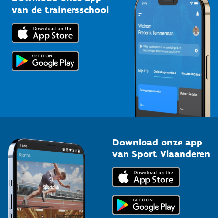
Bedrijven
van de trainersschool
Downloads
Trainers en begeleiders
Voor de pers
Scholen
Topsporters
Organisatoren van sportevenementen
Download onze app
van Sport Vlaanderen