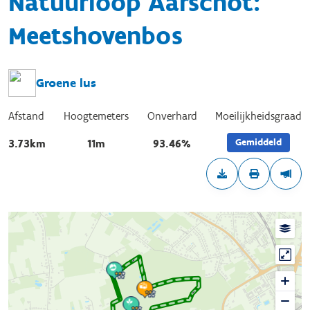
Natuurloop Aarschot:
Meetshovenbos
Groene lus
Afstand
Hoogtemeters
Onverhard
Moeilijkheidsgraad
Gemiddeld
3.73km
11m
93.46%