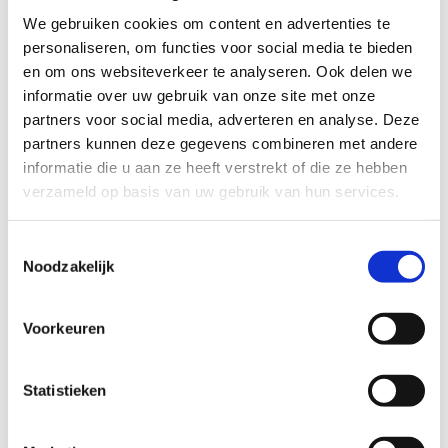
loopkilometers op de teller staan. Vanaf restaurant het Wit
We gebruiken cookies om content en advertenties te
Toreke, een restant van een riddergoed, leiden de drie parcours
personaliseren, om functies voor social media te bieden
je naar de historische hoofddreef, een dubbele oude
en om ons websiteverkeer te analyseren. Ook delen we
beukendreef. Je passeert langs waardevolle graslanden, waar
informatie over uw gebruik van onze site met onze
je met een beetje geluk de zeer zeldzame bruine vuurvlinder
partners voor social media, adverteren en analyse. Deze
opmerkt die hier enkele jaren geleden voor het eerst werd
partners kunnen deze gegevens combineren met andere
waargenomen. Tussen de, voornamelijk grove en Corsicaanse,
informatie die u aan ze heeft verstrekt of die ze hebben
dennen geniet je van alle rust en stilte van dit prachtige
verzameld op basis van uw gebruik van hun services.
domeinbos.
Startplaatsen
Toestemmingsselectie
Noodzakelijk
Ter Heidelaan
97B
3200
Aarschot
Voorkeuren
Statistieken