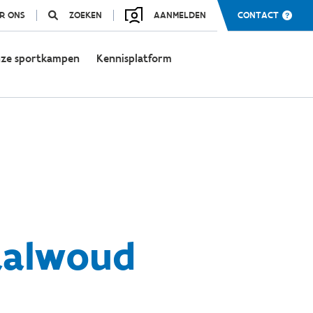
R ONS
ZOEKEN
AANMELDEN
CONTACT
ze sportkampen
Kennisplatform
aalwoud