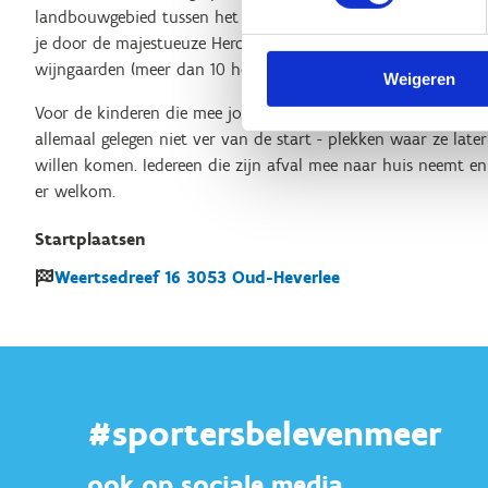
landbouwgebied tussen het Heverleebos en het Meerdaalwoud,
je door de majestueuze Herculesdreef jogt. Je loopt er ook l
wijngaarden (meer dan 10 hectare) van Chardonnay Meerdael.
Weigeren
Voor de kinderen die mee joggen zijn het speelbos, de barbe
allemaal gelegen niet ver van de start - plekken waar ze late
willen komen. Iedereen die zijn afval mee naar huis neemt en 
er welkom.
Startplaatsen
Weertsedreef
16
3053
Oud-Heverlee
#sportersbelevenmeer
ook op sociale media