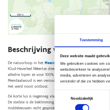
500 m
Toestemming
Beschrijving van de route
Deze website maakt gebruik
De natuurloop in het
Meerdaalwoud
start aan onthaalzone 
We gebruiken cookies om cont
(Oud-Heverlee) (Weertse dreef nr. 25). Er zijn drie afstanden (
websiteverkeer te analyseren
alledrie lopen ze voor 100% door een van de mooiste bosgeb
media, adverteren en analys
Meerdaalwoud is een oeroud bos dat ontstond na de laatste ij
verstrekt of die ze hebben v
Het werd nooit ontbost.
Toestemmingsselectie
De korte lus is nagenoeg vlak, maar in de twee langere lussen 
Noodzakelijk
De steilste is de beklimming van de Tomberg. Op die open pl
middeleeuwen recht gesproken. De twee lange lussen lopen do