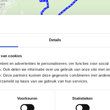
Ka
Details
 van cookies
De Speelberg in Sint-Joris-Weert
ent en advertenties te personaliseren, om functies voor social
4,8 km - 7,9 km - 15,2 km) en
. Ook delen we informatie over uw gebruik van onze site met on
ieden van Vlaanderen. Het
e. Deze partners kunnen deze gegevens combineren met andere i
stijden zo'n 10.000 jaar geleden.
erzameld op basis van uw gebruik van hun services.
zitten enkele pittige hellingen.
Voorkeuren
Statistieken
ek in het woud werd tijdens de
or het halfopen kleinschalige