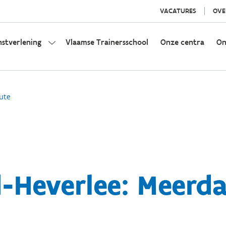
VACATURES
OVE
nstverlening
Vlaamse Trainersschool
Onze centra
On
ute
-Heverlee: Meerd