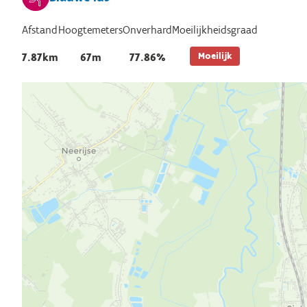
Afstand
Hoogtemeters
Onverhard
Moeilijkheidsgraad
Moeilijk
7.87km
67m
77.86%