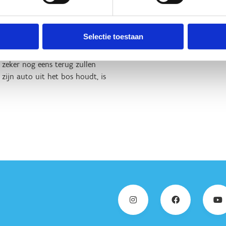
 met prachtige vergezichten als
angs de mooi verzorgde
Selectie toestaan
cuezone en de bivakzone -
r zeker nog eens terug zullen
zijn auto uit het bos houdt, is