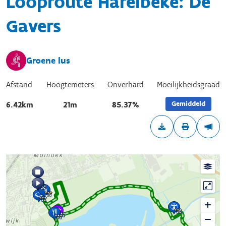
Looproute Harelbeke: De
Gavers
Groene lus
Afstand
Hoogtemeters
Onverhard
Moeilijkheidsgraad
Gemiddeld
6.42km
21m
85.37%