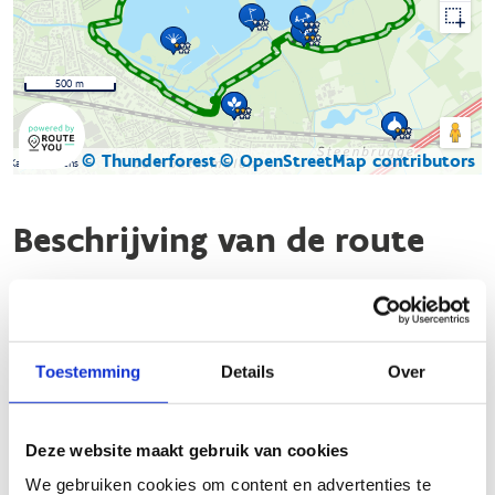
500 m
© Thunderforest
© OpenStreetMap contributors
Kaartgegevens
Beschrijving van de route
De groene lus is een bewegwijzerde looproute van 6,42 km die
start aan de Finse looppiste bij sporthal De Dageraad.
Het terrein is meestal vlak en situeert zich in het prachtige
Toestemming
Details
Over
recreatie- en natuurdomein 'de Gavers'.
Parkeren kan aan de sporthal De Dageraad en op Parking
Deze website maakt gebruik van cookies
West Stasegemsesteenweg.
We gebruiken cookies om content en advertenties te