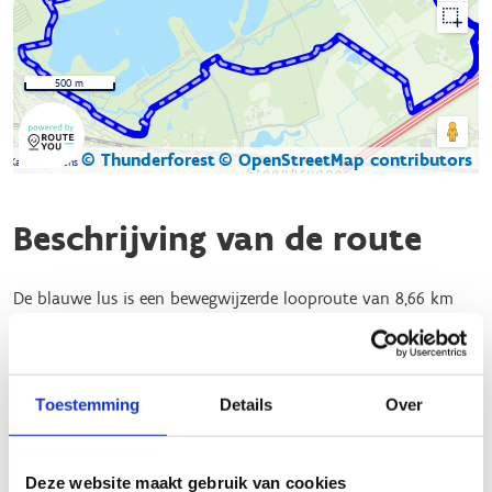
500 m
© Thunderforest
© OpenStreetMap contributors
Kaartgegevens
Beschrijving van de route
De blauwe lus is een bewegwijzerde looproute van 8,66 km
die start aan de Finse looppiste bij sporthal De Dageraad.
De looproute is meestal vlak en situeert zich in en rond het
prachtige recreatie- en natuurdomein 'de Gavers'.
Toestemming
Details
Over
Na hevige regenval zijn sommige stukken minder goed
beloopbaar.
Deze website maakt gebruik van cookies