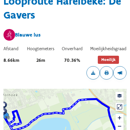
Looproute Harelbeke: De
Gavers
Blauwe lus
Afstand
Hoogtemeters
Onverhard
Moeilijkheidsgraad
Moeilijk
8.66km
26m
70.36%