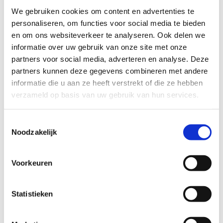
Parkeren kan aan de sporthal De Dageraad en op Parking
We gebruiken cookies om content en advertenties te
West Stasegemsesteenweg.
personaliseren, om functies voor social media te bieden
en om ons websiteverkeer te analyseren. Ook delen we
Startplaatsen
informatie over uw gebruik van onze site met onze
partners voor social media, adverteren en analyse. Deze
Stasegemsesteenweg
11
8530
Harelbeke
partners kunnen deze gegevens combineren met andere
informatie die u aan ze heeft verstrekt of die ze hebben
verzameld op basis van uw gebruik van hun services.
Toestemmingsselectie
Noodzakelijk
Voorkeuren
Statistieken