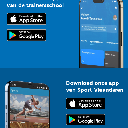
Bedrijven
van de trainersschool
Downloads
Trainers en begeleiders
Voor de pers
Scholen
Topsporters
Organisatoren van sportevenementen
Download onze app
van Sport Vlaanderen