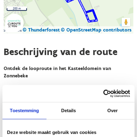
200 m
© Thunderforest
© OpenStreetMap contributors
Kaartgegevens
Beschrijving van de route
Ontdek de looproute in het Kasteeldomein van
Zonnebeke
Ben jij klaar voor een sportieve uitdaging in een historische
en natuurlijke omgeving? Het Kasteeldomein van Zonnebeke
biedt de perfecte combinatie van inspanning en ontspanning
voor lopers van elk niveau.
Toestemming
Details
Over
Laat je meevoeren langs de groene long van onze gemeente
en kies een van de uitgestippelde looplussen: de groene lus
Deze website maakt gebruik van cookies
van 2,7 km of de blauwe lus van 2,5 km. Deze korte trajecten