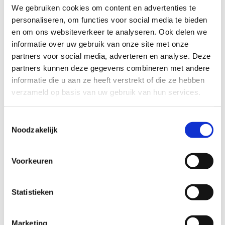
We gebruiken cookies om content en advertenties te
laten je op sportieve wijze genieten van het prachtige
personaliseren, om functies voor social media te bieden
parklandschap, historische monumenten en serene natuur die
en om ons websiteverkeer te analyseren. Ook delen we
het domein te bieden heeft.
informatie over uw gebruik van onze site met onze
Of je nu een geoefende hardloper bent of net begint, het
partners voor social media, adverteren en analyse. Deze
Kasteelpark is de ideale locatie om in beweging te komen en
partners kunnen deze gegevens combineren met andere
je conditie te verbeteren. Trek je loopschoenen aan en ontdek
informatie die u aan ze heeft verstrekt of die ze hebben
de sportieve kant van dit unieke stukje Zonnebeke.
verzameld op basis van uw gebruik van hun services.
Startplaatsen
Toestemmingsselectie
Noodzakelijk
Roeselarestraat
2
8980
Zonnebeke
Voorkeuren
Statistieken
Marketing