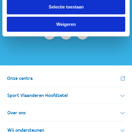
#sportersbelevenmeer
Selectie toestaan
ook op sociale media
Weigeren
Onze centra
Sport Vlaanderen Hoofdzetel
Simon Bolivarlaan 17
Over ons
1000 Brussel
Wie zijn we, wat doen we
Wij ondersteunen