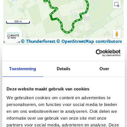
500 m
© Thunderforest
© OpenStreetMap contributors
Kaartgegevens
Beschrijving van de route
Toestemming
Details
Over
De natuurloop van
Buggenhoutbos
start op de kasseiparking
in de Kasteelstraat. Dit is de weg die het bos in 2 verdeelt en
Deze website maakt gebruik van cookies
waar links en rechts de loopparcours liggen. De parking is
gelegen vlak bij de 500 jaar oude boskapel waar destijds
We gebruiken cookies om content en advertenties te
volgens de legende 'jonker Jan De Rijcke, seer vroom in t
personaliseren, om functies voor social media te bieden
jagen, wiert hier van een wilt zwijn verslagen'.
en om ons websiteverkeer te analyseren. Ook delen we
informatie over uw gebruik van onze site met onze
Er zijn drie routes uitgestippeld van respectievelijk 4,1 (blauw),
partners voor social media, adverteren en analyse. Deze