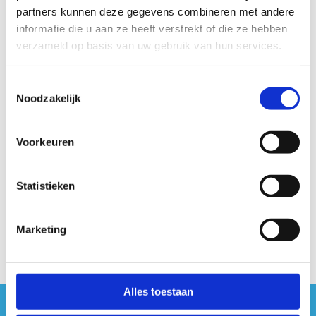
4,7 (groen) en 6,1 (rood) km. Enkel voor de groene lus moet je
partners kunnen deze gegevens combineren met andere
de baan oversteken. Je kan de routes makkelijk combineren.
informatie die u aan ze heeft verstrekt of die ze hebben
De parcours zijn vlak en je gaat afwisselend over de porfier-
verzameld op basis van uw gebruik van hun services.
en zandpaden die door dit mooie bos lopen. De paden zijn
zeer geschikt om comfortabel te lopen.
Toestemmingsselectie
Noodzakelijk
Startplaatsen
Kasteelstraat
195
9255
Buggenhout
Voorkeuren
Statistieken
Marketing
Alles toestaan