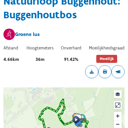
Natuurloop Buggenhout:
Buggenhoutbos
Groene lus
Afstand
Hoogtemeters
Onverhard
Moeilijkheidsgraad
Moeilijk
4.66km
36m
91.42%