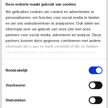
'Hopwijk'.
Deze website maakt gebruik van cookies
Verschillende Afstanden
: Kies uit twee lussen:
We gebruiken cookies om content en advertenties te
Groene lus
: 1 km, ideaal voor een korte en snelle
personaliseren, om functies voor social media te bieden
loop door het park.
en om ons websiteverkeer te analyseren. Ook delen we
Blauwe lus
: 5 km, die je meeneemt langs rustige
informatie over uw gebruik van onze site met onze
en onverharde wegen voor een langere en meer
partners voor social media, adverteren en analyse. Deze
uitdagende training.
partners kunnen deze gegevens combineren met andere
Gevarieerd Terrein
: Geniet van een afwisselende
informatie die u aan ze heeft verstrekt of die ze hebben
loopervaring met zowel verharde als onverharde paden,
verzameld op basis van uw gebruik van hun services.
perfect voor een dynamische training.
De Looproute Opwijk biedt een mooie en rustige omgeving
Toestemmingsselectie
Noodzakelijk
om te trainen en te genieten van de natuur. Of je nu een
recreatieve loper bent of een fanatieke hardloper, deze route
heeft voor ieder wat wils.
Voorkeuren
🏃‍♂️🌳
Looproute Opwijk - Waar natuur en hardlopen
samenkomen!
🌳🏃‍♀️
Statistieken