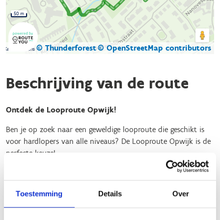
50 m
© Thunderforest
© OpenStreetMap contributors
Kaartgegevens
Beschrijving van de route
Ontdek de Looproute Opwijk!
Ben je op zoek naar een geweldige looproute die geschikt is
voor hardlopers van alle niveaus? De Looproute Opwijk is de
perfecte keuze!
Waarom kiezen voor de Looproute Opwijk?
Start en Aankomst
: Begin en eindig je loop in het
Toestemming
Details
Over
prachtige park aan Hof Ten Hemelrijk, bij de startzuil
aan de linkerzijde van het park, vlakbij de speeltuin