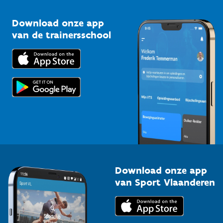
Sportclubs
Kennisplatform
Download onze app
Bedrijven
van de trainersschool
Downloads
Trainers en begeleiders
Voor de pers
Scholen
Topsporters
Organisatoren van sportevenementen
Download onze app
van Sport Vlaanderen