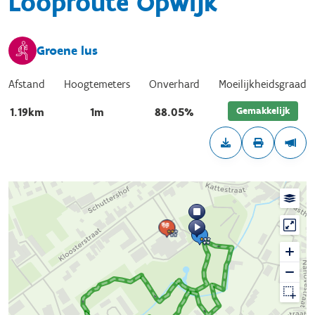
Looproute Opwijk
Groene lus
Afstand
Hoogtemeters
Onverhard
Moeilijkheidsgraad
Gemakkelijk
1.19km
1m
88.05%