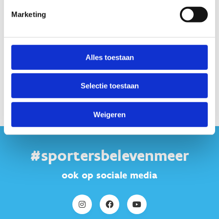
Startplaatsen
Marketing
Kloosterstraat
7
1745
Opwijk
Alles toestaan
Selectie toestaan
Weigeren
#sportersbelevenmeer
ook op sociale media