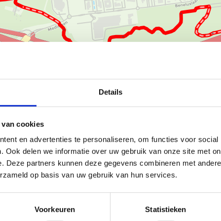
Ka
Details
 van cookies
ent en advertenties te personaliseren, om functies voor social
de ervaring voor hardlopers en
. Ook delen we informatie over uw gebruik van onze site met on
 werden drie routes uitgestippeld
e. Deze partners kunnen deze gegevens combineren met andere i
s.
erzameld op basis van uw gebruik van hun services.
oggen over de verschillende
 de rode 9,1 km. Er staan 3
Voorkeuren
Statistieken
tes terugvindt: één op het