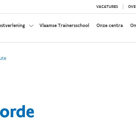
VACATURES
OVE
nstverlening
Vlaamse Trainersschool
Onze centra
On
ute
oorde