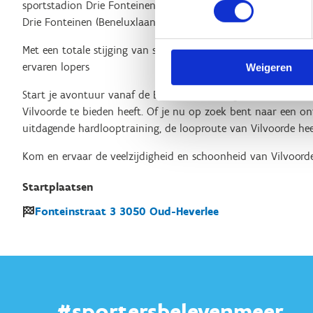
sportstadion Drie Fonteinen (Brusselsesteenweg 73), één aan
Drie Fonteinen (Beneluxlaan) en één aan de hoofdingang van 
Met een totale stijging van slechts
51 meter
is deze route ges
ervaren lopers
Weigeren
Start je avontuur vanaf de Brusselsesteenweg en ontdek de 
Vilvoorde te bieden heeft. Of je nu op zoek bent naar een 
uitdagende hardlooptraining, de looproute van Vilvoorde heef
Kom en ervaar de veelzijdigheid en schoonheid van Vilvoorde!
Startplaatsen
Fonteinstraat
3
3050
Oud-Heverlee
#sportersbelevenmeer