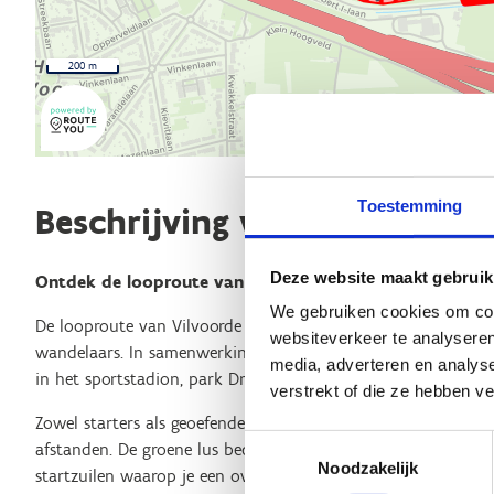
200 m
Toestemming
Beschrijving van de route
Deze website maakt gebruik
Ontdek de looproute van Vilvoorde!
We gebruiken cookies om cont
De looproute van Vilvoorde biedt een prachtige en gevarieer
websiteverkeer te analyseren
wandelaars. In samenwerking met de Vilvoordse atletiekclubs
media, adverteren en analys
in het sportstadion, park Drie Fonteinen en het Tangebeekbo
verstrekt of die ze hebben v
Zowel starters als geoefende lopers kunnen op eigen niveau j
Toestemmingsselectie
afstanden. De groene lus bedraagt 1,5 km, de blauwe 4 km en
Noodzakelijk
startzuilen waarop je een overzicht van de verschillende rou