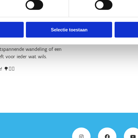
 de hoofdingang van het park
het Tangebeekbos (Albert I-laan)
chikt voor zowel beginners als
Selectie toestaan
diverse landschappen die
ontspannende wandeling of een
t voor ieder wat wils.
 🌳🏃‍♀️