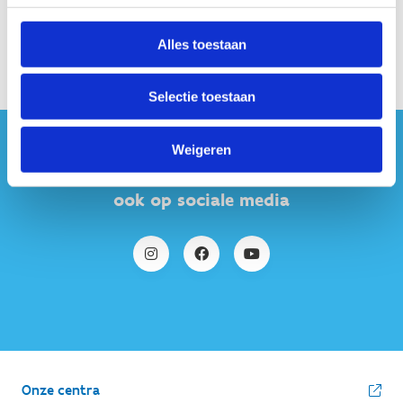
Alles toestaan
Selectie toestaan
Weigeren
#sportersbelevenmeer
ook op sociale media
Onze centra