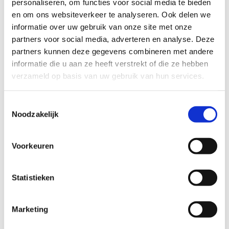
personaliseren, om functies voor social media te bieden
jogger.
en om ons websiteverkeer te analyseren. Ook delen we
informatie over uw gebruik van onze site met onze
Je kunt hier dus kiezen tussen drie routes van respectievelijk
partners voor social media, adverteren en analyse. Deze
2,3 km (groen), 4,2 km (blauw) en 5,4 km (rood). Het vertrek is
partners kunnen deze gegevens combineren met andere
aan de ingang van het bos ter hoogte van de Kortrijkstraat
informatie die u aan ze heeft verstrekt of die ze hebben
waar je onmiddellijk start in de sprookjesachtige hoofddreef
verzameld op basis van uw gebruik van hun services.
met majestueuze beuken. Onderweg passeer je het
indrukwekkende heidegebied alsook het leuke amfitheater
nabij het heksenhuisje. Enkele verrassende hellingen zorgen
Toestemmingsselectie
voor een extra calorieverbruik en leiden je doorheen het
Noodzakelijk
historische hakhoutbos van Tamme Kastanje en Amerikaanse
Eik. Een aanrader dus voor elke sportieveling!
Voorkeuren
Startplaatsen
Statistieken
Kortrijkstraat
122
3210
Lubbeek
Marketing