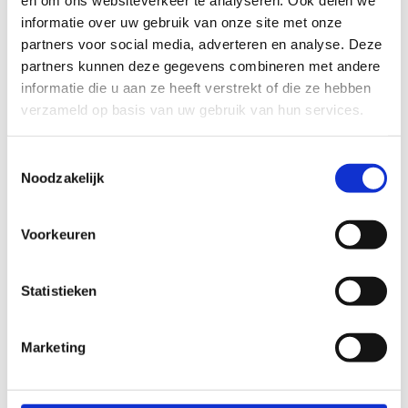
en om ons websiteverkeer te analyseren. Ook delen we
informatie over uw gebruik van onze site met onze
partners voor social media, adverteren en analyse. Deze
partners kunnen deze gegevens combineren met andere
ALGEMENE BEOORDELING *
informatie die u aan ze heeft verstrekt of die ze hebben
verzameld op basis van uw gebruik van hun services.
slecht
goed
Toestemmingsselectie
FYSIEKE INSPANNING
Noodzakelijk
Voorkeuren
licht
zwaar
TECHNISCHE MOEILIJKHEIDSGRAAD
Statistieken
Marketing
makkelijk
moeilijk
BEWEGWIJZERING