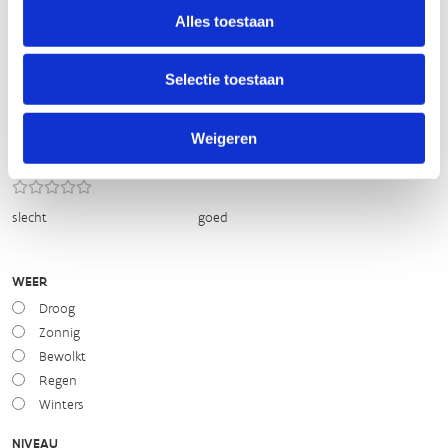
TIP:
ontbrekende signalisatie kan je melden via het
Alles toestaan
Routemeldpunt
Selectie toestaan
slecht
goed
Weigeren
STAAT VAN PARCOURS(ONDERGROND, BEGROEIING, ONDERHOUD)
slecht
goed
WEER
Droog
Zonnig
Bewolkt
Regen
Winters
NIVEAU