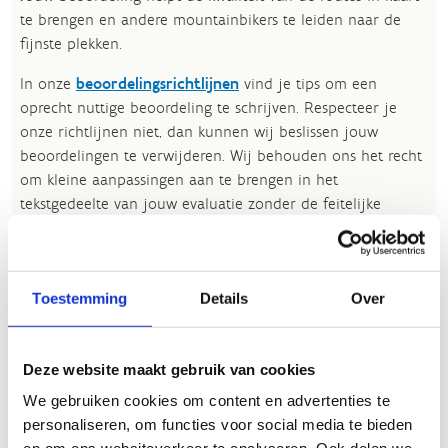
te brengen en andere mountainbikers te leiden naar de
fijnste plekken.
In onze
beoordelingsrichtlijnen
vind je tips om een
oprecht nuttige beoordeling te schrijven. Respecteer je
onze richtlijnen niet, dan kunnen wij beslissen jouw
beoordelingen te verwijderen. Wij behouden ons het recht
om kleine aanpassingen aan te brengen in het
tekstgedeelte van jouw evaluatie zonder de feitelijke
inhoud ervan te veranderen, bijvoorbeeld om taalfouten
en leesbaarheid te verbeteren.​
Voor meer informatie over onze routestructuren, neem een
Toestemming
Details
Over
kijkje bij de
FAQ
.
Wil je een probleem melden op een route? Ga dan naar
Deze website maakt gebruik van cookies
het
Routemeldpunt
.
We gebruiken cookies om content en advertenties te
Heb je een vraag, contacteer ons via
personaliseren, om functies voor social media te bieden
sportievevrijetijd@sport.vlaanderen
.​