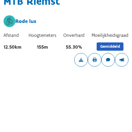
MTB Riemst
Rode lus
Afstand
Hoogtemeters
Onverhard
Moeilijkheidsgraad
Gemiddeld
12.50km
155m
55.30%