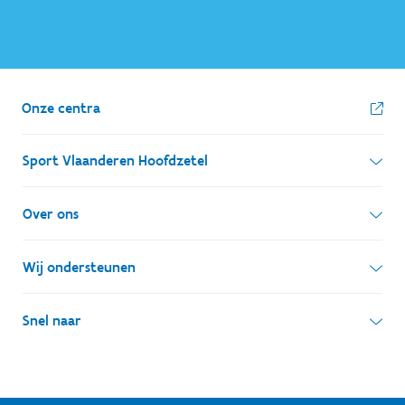
Onze centra
Sport Vlaanderen Hoofdzetel
Simon Bolivarlaan 17
Over ons
1000 Brussel
Wie zijn we, wat doen we
Wij ondersteunen
Ondernemingsnummer: BE 0248.142.826
Onze centra
Postadres
Lokale besturen
Snel naar
Onze sportkampen
Koning Albert II-laan 15 bus 273
Sportfederaties
Mountainbikeroutes
Onze nieuwsbrieven
1210 Brussel
G-sport
Vlaamse Trainersschool