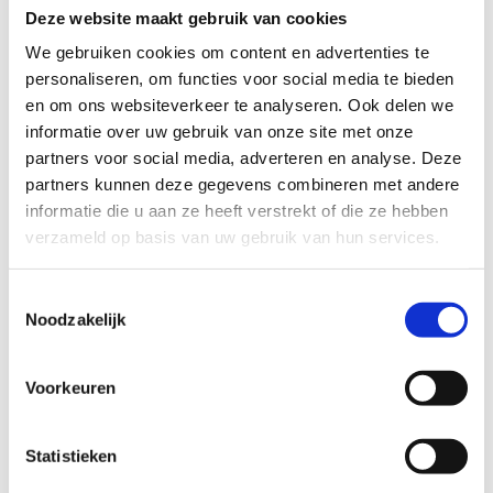
In onze
beoordelingsrichtlijnen
vind je tips om een
Deze website maakt gebruik van cookies
oprecht nuttige beoordeling te schrijven. Respecteer je
We gebruiken cookies om content en advertenties te
onze richtlijnen niet, dan kunnen wij beslissen jouw
personaliseren, om functies voor social media te bieden
beoordelingen te verwijderen. Wij behouden ons het recht
en om ons websiteverkeer te analyseren. Ook delen we
om kleine aanpassingen aan te brengen in het
informatie over uw gebruik van onze site met onze
tekstgedeelte van jouw evaluatie zonder de feitelijke
partners voor social media, adverteren en analyse. Deze
inhoud ervan te veranderen, bijvoorbeeld om taalfouten
partners kunnen deze gegevens combineren met andere
en leesbaarheid te verbeteren.​
informatie die u aan ze heeft verstrekt of die ze hebben
Voor meer informatie over onze routestructuren, neem een
verzameld op basis van uw gebruik van hun services.
kijkje bij de
FAQ
.
Toestemmingsselectie
Wil je een probleem melden op een route? Ga dan naar
Noodzakelijk
het
Routemeldpunt
.
Heb je een vraag, contacteer ons via
Voorkeuren
sportievevrijetijd@sport.vlaanderen
.​
Statistieken
ALGEMENE BEOORDELING *