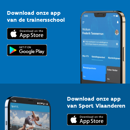
Sportclubs
Kennisplatform
Download onze app
Bedrijven
van de trainersschool
Downloads
Trainers en begeleiders
Voor de pers
Scholen
Topsporters
Organisatoren van sportevenementen
Download onze app
van Sport Vlaanderen