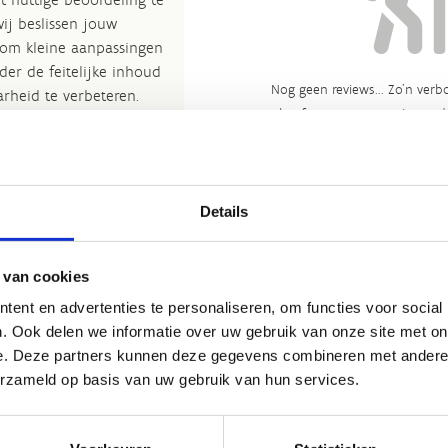
wij beslissen jouw
 om kleine aanpassingen
der de feitelijke inhoud
Nog geen reviews... Zo’n verbo
rheid te verbeteren.​
heeft gewoon nog niemand 
kijkje bij de
FAQ
.
et
Routemeldpunt
.
Geen reacties gevonden.
Details
ort.vlaanderen
.​
 van cookies
ent en advertenties te personaliseren, om functies voor social
. Ook delen we informatie over uw gebruik van onze site met on
e. Deze partners kunnen deze gegevens combineren met andere i
erzameld op basis van uw gebruik van hun services.