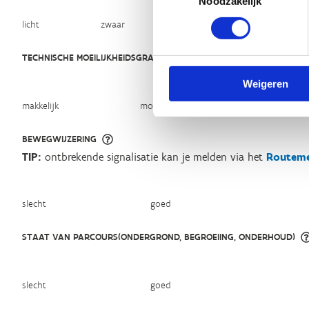
Noodzakelijk
licht
zwaar
TECHNISCHE MOEILIJKHEIDSGRAAD
Weigeren
makkelijk
moeilijk
BEWEGWIJZERING
TIP:
ontbrekende signalisatie kan je melden via het
Routeme
slecht
goed
STAAT VAN PARCOURS(ONDERGROND, BEGROEIING, ONDERHOUD)
slecht
goed