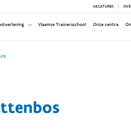
VACATURES
OVE
nstverlening
Vlaamse Trainersschool
Onze centra
On
ute
ttenbos