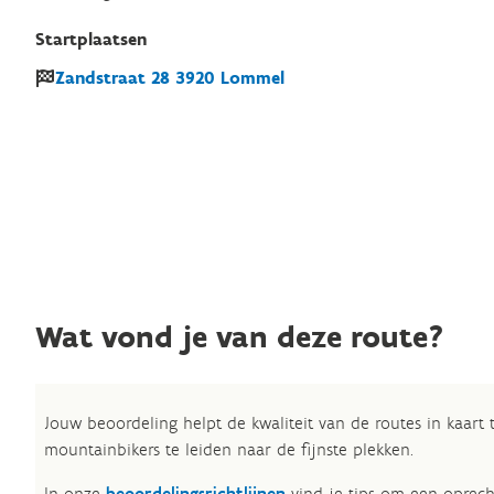
Startplaatsen
Zandstraat
28
3920
Lommel
Wat vond je van deze route?
Jouw beoordeling helpt de kwaliteit van de routes in kaart
mountainbikers te leiden naar de fijnste plekken.
In onze
beoordelingsrichtlijnen
vind je tips om een oprech