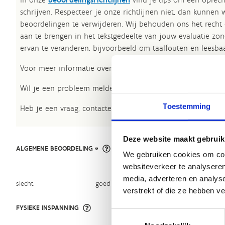
schrijven. Respecteer je onze richtlijnen niet, dan kunnen 
beoordelingen te verwijderen. Wij behouden ons het recht
aan te brengen in het tekstgedeelte van jouw evaluatie zon
ervan te veranderen, bijvoorbeeld om taalfouten en leesbaa
Voor meer informatie over onze routestructuren, neem een 
Wil je een probleem melden op een route? Ga dan naar h
Toestemming
Heb je een vraag, contacteer ons via
sportievevrijetijd@sp
Deze website maakt gebruik
ALGEMENE BEOORDELING *
We gebruiken cookies om cont
websiteverkeer te analyseren
media, adverteren en analys
slecht
goed
verstrekt of die ze hebben v
FYSIEKE INSPANNING
Toestemmingsselectie