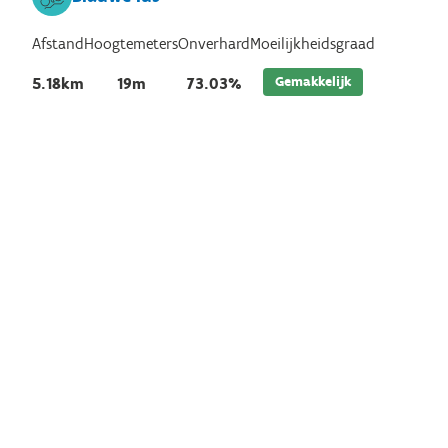
Afstand
Hoogtemeters
Onverhard
Moeilijkheidsgraad
Gemakkelijk
5.18km
19m
73.03%