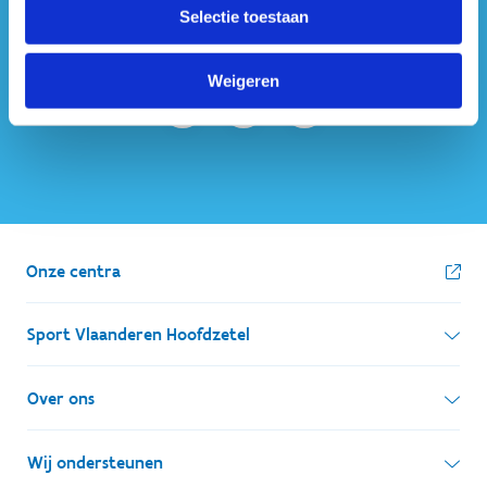
Selectie toestaan
ook op sociale media
Weigeren
Onze centra
Sport Vlaanderen Hoofdzetel
Simon Bolivarlaan 17
Over ons
1000 Brussel
Wie zijn we, wat doen we
Wij ondersteunen
Ondernemingsnummer: BE 0248.142.826