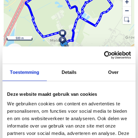
500 m
© Thunderforest
© OpenStreetMap contributors
Kaartgegevens
Toestemming
Details
Over
Beschrijving van de route
Deze website maakt gebruik van cookies
Ontdek de blauwe lus van Melsbroek
We gebruiken cookies om content en advertenties te
De blauwe lus van de looproute in Steenokkerzeel is een
personaliseren, om functies voor social media te bieden
aantrekkelijke route die je door diverse landschappen voert.
en om ons websiteverkeer te analyseren. Ook delen we
Ook deze lus start in het centrum van Melsbroek en brengt je
informatie over uw gebruik van onze site met onze
al snel in de natuurlijke omgeving.
partners voor social media, adverteren en analyse. Deze