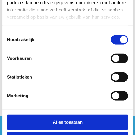
partners kunnen deze gegevens combineren met andere
Door de afstand is deze route meer geschikt voor de
informatie die u aan ze heeft verstrekt of die ze hebben
gevorderde loper.
verzameld op basis van uw gebruik van hun services.
Kom en ontdek deze prachtige looproute!
Toestemmingsselectie
Startplaatsen
Noodzakelijk
Vanheylenstraat
113
1820
Steenokkerzeel
Voorkeuren
Statistieken
Marketing
Alles toestaan
#sportersbelevenmeer