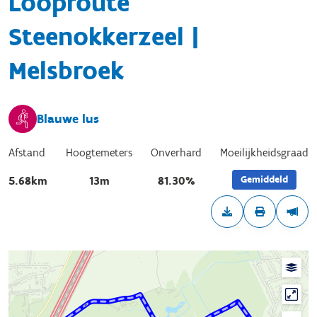
Looproute
Steenokkerzeel |
Melsbroek
Blauwe lus
Afstand
Hoogtemeters
Onverhard
Moeilijkheidsgraad
Gemiddeld
5.68km
13m
81.30%