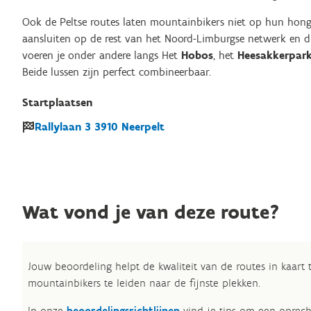
Ook de Peltse routes laten mountainbikers niet op hun honge
aansluiten op de rest van het Noord-Limburgse netwerk en du
voeren je onder andere langs Het
Hobos
, het
Heesakkerpar
Beide lussen zijn perfect combineerbaar.
Startplaatsen
Rallylaan
3
3910
Neerpelt
Wat vond je van deze route?
Jouw beoordeling helpt de kwaliteit van de routes in kaart
mountainbikers te leiden naar de fijnste plekken.
In onze
beoordelingsrichtlijnen
vind je tips om een oprech