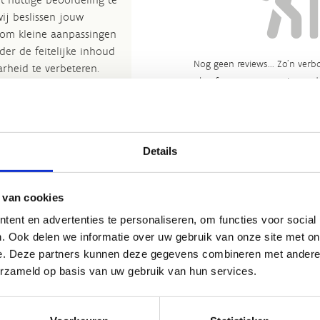
wij beslissen jouw
 om kleine aanpassingen
der de feitelijke inhoud
Nog geen reviews... Zo’n verbo
rheid te verbeteren.​
heeft gewoon nog niemand 
kijkje bij de
FAQ
.
et
Routemeldpunt
.
Details
ort.vlaanderen
.​
 van cookies
ent en advertenties te personaliseren, om functies voor social
. Ook delen we informatie over uw gebruik van onze site met on
e. Deze partners kunnen deze gegevens combineren met andere i
erzameld op basis van uw gebruik van hun services.