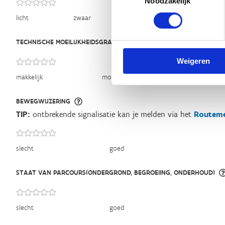
Noodzakelijk
licht
zwaar
TECHNISCHE MOEILIJKHEIDSGRAAD
Weigeren
makkelijk
moeilijk
BEWEGWIJZERING
TIP:
ontbrekende signalisatie kan je melden via het
Routeme
slecht
goed
STAAT VAN PARCOURS(ONDERGROND, BEGROEIING, ONDERHOUD)
slecht
goed