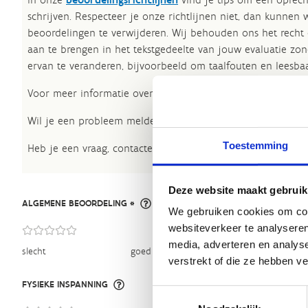
schrijven. Respecteer je onze richtlijnen niet, dan kunnen 
beoordelingen te verwijderen. Wij behouden ons het recht
aan te brengen in het tekstgedeelte van jouw evaluatie zon
ervan te veranderen, bijvoorbeeld om taalfouten en leesbaa
Voor meer informatie over onze routestructuren, neem een 
Wil je een probleem melden op een route? Ga dan naar h
Toestemming
Heb je een vraag, contacteer ons via
sportievevrijetijd@sp
Deze website maakt gebruik
ALGEMENE BEOORDELING *
We gebruiken cookies om cont
websiteverkeer te analyseren
media, adverteren en analys
slecht
goed
verstrekt of die ze hebben v
FYSIEKE INSPANNING
Toestemmingsselectie