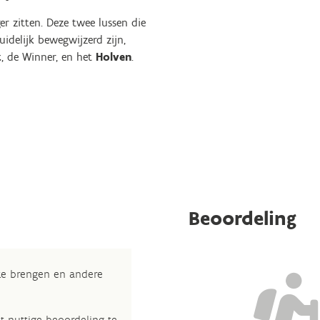
r zitten. Deze twee lussen die
idelijk bewegwijzerd zijn,
k
, de Winner, en het
Holven
.
Beoordeling
 te brengen en andere
t nuttige beoordeling te