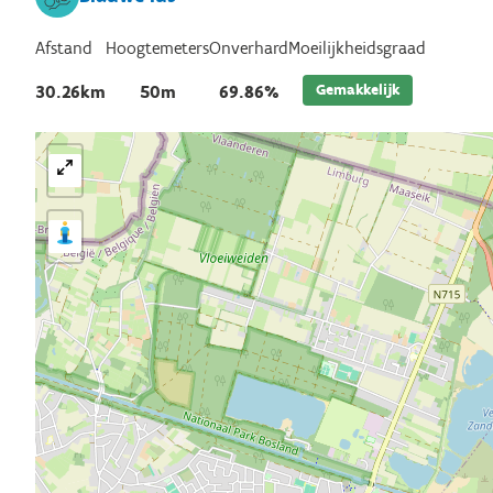
Afstand
Hoogtemeters
Onverhard
Moeilijkheidsgraad
Gemakkelijk
30.26km
50m
69.86%