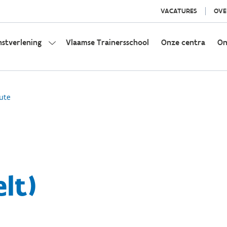
VACATURES
OVE
nstverlening
Vlaamse Trainersschool
Onze centra
On
ute
lt)