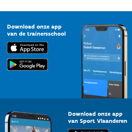
Mountainbikeroutes
Onze nieuwsbrieven
1210 Brussel
G-sport
Vlaamse Trainersschool
Sportclubs
Kennisplatform
Download onze app
Bedrijven
van de trainersschool
Downloads
Trainers en begeleiders
Voor de pers
Scholen
Topsporters
Organisatoren van sportevenementen
Download onze app
van Sport Vlaanderen