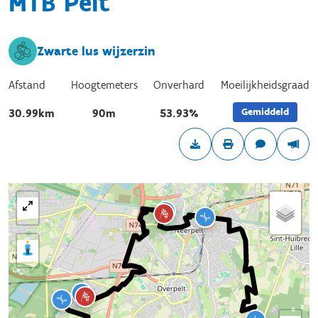
MTB Pelt
Zwarte lus wijzerzin
Afstand
Hoogtemeters
Onverhard
Moeilijkheidsgraad
Gemiddeld
30.99km
90m
53.93%