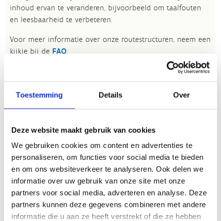
inhoud ervan te veranderen, bijvoorbeeld om taalfouten
en leesbaarheid te verbeteren.​
Voor meer informatie over onze routestructuren, neem een
kijkje bij de
FAQ
.
Wil je een probleem melden op een route? Ga dan naar
het
Routemeldpunt
.
Toestemming
Details
Over
Heb je een vraag, contacteer ons via
sportievevrijetijd@sport.vlaanderen
.​
Deze website maakt gebruik van cookies
We gebruiken cookies om content en advertenties te
ALGEMENE BEOORDELING *
personaliseren, om functies voor social media te bieden
en om ons websiteverkeer te analyseren. Ook delen we
informatie over uw gebruik van onze site met onze
slecht
goed
partners voor social media, adverteren en analyse. Deze
partners kunnen deze gegevens combineren met andere
FYSIEKE INSPANNING
informatie die u aan ze heeft verstrekt of die ze hebben