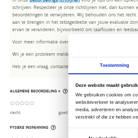
schrijven. Respecteer je onze richtlijnen niet, dan kunnen 
beoordelingen te verwijderen. Wij behouden ons het recht
aan te brengen in het tekstgedeelte van jouw evaluatie zon
ervan te veranderen, bijvoorbeeld om taalfouten en leesbaa
Voor meer informatie over onze routestructuren, neem een 
Wil je een probleem melden op een route? Ga dan naar h
Toestemming
Heb je een vraag, contacteer ons via
sportievevrijetijd@sp
Deze website maakt gebruik
ALGEMENE BEOORDELING *
We gebruiken cookies om cont
websiteverkeer te analyseren
media, adverteren en analys
slecht
goed
verstrekt of die ze hebben v
FYSIEKE INSPANNING
Toestemmingsselectie