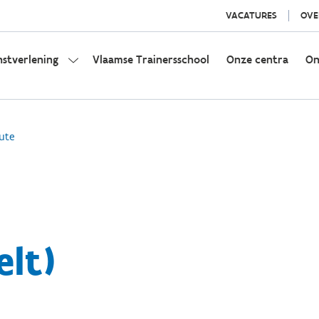
VACATURES
OVE
nstverlening
Vlaamse Trainersschool
Onze centra
On
ute
elt)