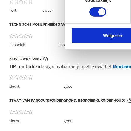
Noodzakelijk
licht
zwaar
TECHNISCHE MOEILIJKHEIDSGRAAD
Weigeren
makkelijk
moeilijk
BEWEGWIJZERING
TIP:
ontbrekende signalisatie kan je melden via het
Routeme
slecht
goed
STAAT VAN PARCOURS(ONDERGROND, BEGROEIING, ONDERHOUD)
slecht
goed