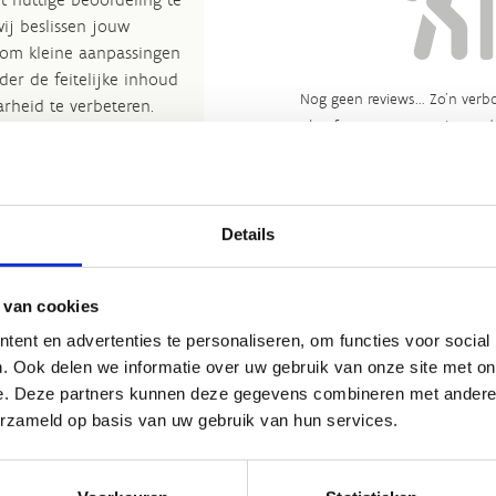
wij beslissen jouw
 om kleine aanpassingen
der de feitelijke inhoud
Nog geen reviews... Zo’n verbo
rheid te verbeteren.​
heeft gewoon nog niemand 
kijkje bij de
FAQ
.
et
Routemeldpunt
.
Details
ort.vlaanderen
.​
 van cookies
ent en advertenties te personaliseren, om functies voor social
. Ook delen we informatie over uw gebruik van onze site met on
e. Deze partners kunnen deze gegevens combineren met andere i
erzameld op basis van uw gebruik van hun services.