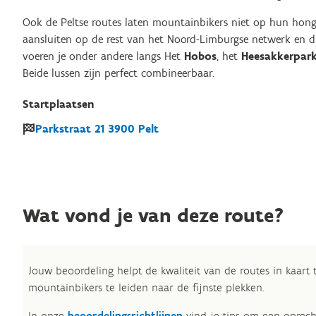
Ook de Peltse routes laten mountainbikers niet op hun honge
aansluiten op de rest van het Noord-Limburgse netwerk en du
voeren je onder andere langs Het
Hobos
, het
Heesakkerpar
Beide lussen zijn perfect combineerbaar.
Startplaatsen
Parkstraat
21
3900
Pelt
Wat vond je van deze route?
Jouw beoordeling helpt de kwaliteit van de routes in kaart
mountainbikers te leiden naar de fijnste plekken.
In onze
beoordelingsrichtlijnen
vind je tips om een oprech