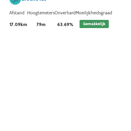
Afstand
Hoogtemeters
Onverhard
Moeilijkheidsgraad
Gemakkelijk
17.09km
79m
63.69%