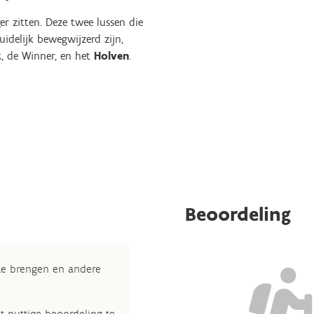
r zitten. Deze twee lussen die
idelijk bewegwijzerd zijn,
k
, de Winner, en het
Holven
.
Beoordeling
 te brengen en andere
t nuttige beoordeling te