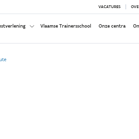
VACATURES
OVE
nstverlening
Vlaamse Trainersschool
Onze centra
On
ute