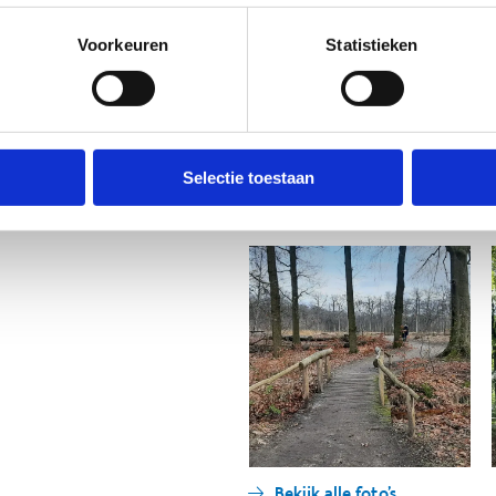
Voorkeuren
Statistieken
pen over bos- en zandwegen. Kom
Selectie toestaan
Bekijk alle foto's