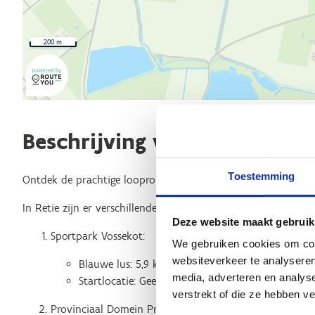
200 m
Beschrijving van de route
Toestemming
Ontdek de prachtige looproutes in Retie!
In Retie zijn er verschillende mooie looproutes die je kunt ver
Deze website maakt gebruik
Sportpark Vossekot:
We gebruiken cookies om cont
websiteverkeer te analyseren
Blauwe lus: 5,9 km
media, adverteren en analys
Startlocatie: Geenend 9, 2470 Retie
verstrekt of die ze hebben v
Provinciaal Domein Prinsenpark: