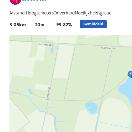
Afstand
Hoogtemeters
Onverhard
Moeilijkheidsgraad
Gemiddeld
3.05km
20m
99.82%