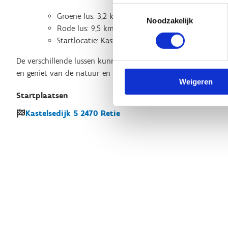
Toestemmingsselectie
Groene lus: 3,2 km
Noodzakelijk
Rode lus: 9,5 km
Startlocatie: Kastelsedijk 5, 2470 Retie
De verschillende lussen kunnen gecombineerd worden en lo
en geniet van de natuur en de buitenlucht!
Weigeren
Startplaatsen
Kastelsedijk
5
2470
Retie