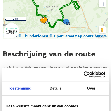
2 km
© Thunderforest
© OpenStreetMap contributors
Kaartgegevens
Beschrijving van de route
Sinds kort is Aalst een van de vele schitterende bestemmingen
in Oost-Vlaanderen met een officieel erkende ruiter- en
menroute.
Toestemming
Details
Over
Deze ontwikkeling opent de deuren naar een wereld van
avontuur te paard, waar ruiters en menners kunnen genieten
van adembenemende landschappen.
Deze website maakt gebruik van cookies
De Ros Balatumroute
begint aan brasserie 't Stationneke,