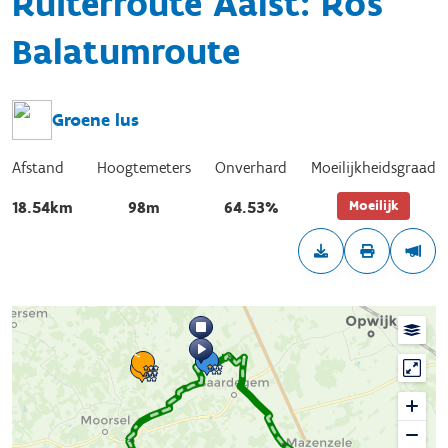
Ruiterroute Aalst: Ros
Balatumroute
Groene lus
Afstand
Hoogtemeters
Onverhard
Moeilijkheidsgraad
Moeilijk
18.54km
98m
64.53%