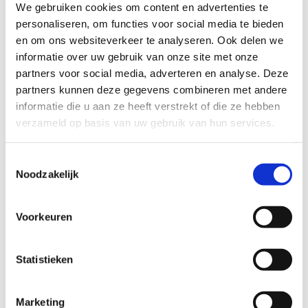
We gebruiken cookies om content en advertenties te
gelegen aan de Spoorstraat 1 in Baardegem, waar menners
personaliseren, om functies voor social media te bieden
voldoende parkeergelegenheid vinden. Een tweede startpunt is
en om ons websiteverkeer te analyseren. Ook delen we
beschikbaar aan café Stinne, gevestigd aan de Putstraat 116 in
informatie over uw gebruik van onze site met onze
Meldert.
partners voor social media, adverteren en analyse. Deze
partners kunnen deze gegevens combineren met andere
Deze route is opgedeeld in drie duidelijk bewegwijzerde lussen.
informatie die u aan ze heeft verstrekt of die ze hebben
De kortste lus, met een lengte van 12 km, is exclusief voor
verzameld op basis van uw gebruik van hun services.
ruiters. De twee langere lussen, van 18,5 km en 28 km, zijn
zowel geschikt voor ruiters als menners. Deze routes bestaan
voor respectievelijk 59%, 59% en 64% uit onverharde paden.
Toestemmingsselectie
Noodzakelijk
Alle lussen bevinden zich voornamelijk in de groene oase van
Aalst, te midden van de betoverende Faluintjesstreek.
Voorkeuren
Startplaatsen
Spoorstraat
1
9310
Aalst
Statistieken
Putstraat
116
9310
Aalst
Marketing