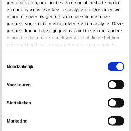
personaliseren, om functies voor social media te bieden
inspanningen worden beloond met prachtige zichten.
en om ons websiteverkeer te analyseren. Ook delen we
informatie over uw gebruik van onze site met onze
De omloop door
Park Groenenberg
klimt eerst naar het
partners voor social media, adverteren en analyse. Deze
gelijknamige kasteel, waarna je het Engelse landschapspark
partners kunnen deze gegevens combineren met andere
induikt. Het pad brengt je langs een eeuwenoude Rode Beuk,
informatie die u aan ze heeft verstrekt of die ze hebben
waarna je afdaalt naar de vijver, die ook de bron van de
verzameld op basis van uw gebruik van hun services.
Laarbeek vormt. Het pad brengt je verder langs weilanden
waar de Brabantse trekpaarden grazen. Je verlaat even het
park en via een lus door het zogenaamde eikenbos kom je
Toestemmingsselectie
Noodzakelijk
opnieuw in het park terecht. Langs de azelea's en hydrangea's
kom je ten slotte weer op het hoofdpad dat je naar het
startpunt brengt.
Voorkeuren
Startplaatsen
Statistieken
Kasteelstraat
40
1750
Lennik
Marketing