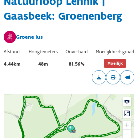
Natuurloop Lennik |
Gaasbeek: Groenenberg
Groene lus
Afstand
Hoogtemeters
Onverhard
Moeilijkheidsgraad
Moeilijk
4.44km
48m
81.56%