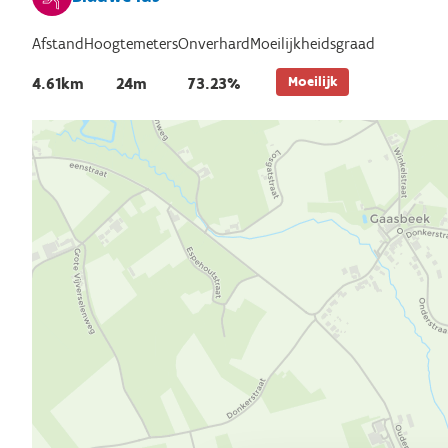
Afstand
Hoogtemeters
Onverhard
Moeilijkheidsgraad
Moeilijk
4.61km
24m
73.23%