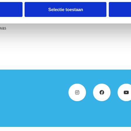
ieken. Daarna kun je jezelf een
Selectie toestaan
e vijvers van het park. Nadien
g, waarna het parcours enkele
 was