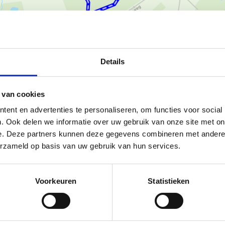
Details
Ka
 van cookies
ent en advertenties te personaliseren, om functies voor social
. Ook delen we informatie over uw gebruik van onze site met on
 de parking langs de
e. Deze partners kunnen deze gegevens combineren met andere i
erzameld op basis van uw gebruik van hun services.
asbeek, terwijl de blauwe lus
ruist.
Voorkeuren
Statistieken
 er komen enkele pittige
beloond met prachtige zichten.
 onze
museumtuin
, die