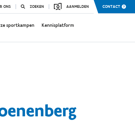
R ONS
ZOEKEN
AANMELDEN
CONTACT
ze sportkampen
Kennisplatform
roenenberg