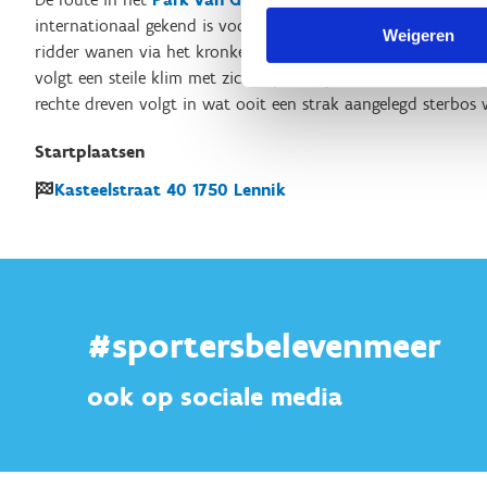
internationaal gekend is voor het leifruit en oude snoeitechn
Weigeren
ridder wanen via het kronkelende pad rond het
kasteel
en d
volgt een steile klim met zicht op de mysterieuze triomfboo
rechte dreven volgt in wat ooit een strak aangelegd sterbos
Startplaatsen
Kasteelstraat
40
1750
Lennik
#sportersbelevenmeer
ook op sociale media