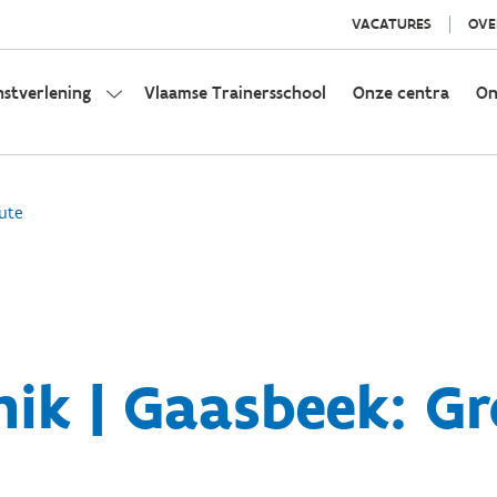
VACATURES
OVE
nstverlening
Vlaamse Trainersschool
Onze centra
On
ute
ik | Gaasbeek: G