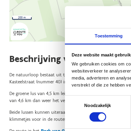
200 m
Toestemming
Deze website maakt gebruik
Beschrijving van de route
We gebruiken cookies om cont
websiteverkeer te analyseren
De natuurloop bestaat uit twee lussen die allebei starten op
media, adverteren en analys
Kasteelstraat (nummer 40) in Gaasbeek.
verstrekt of die ze hebben v
De groene lus van 4,5 km leidt de loper door het Park van Ga
Toestemmingsselectie
van 4,6 km dan weer het verrassende park Groenenberg doork
Noodzakelijk
Beide lussen kunnen uiteraard gecombineerd worden. Let wel,
klimmetjes voor in de routes, maar de inspanningen worden 
De route in het
Park van Gaasbeek
voert je letterlijk langs