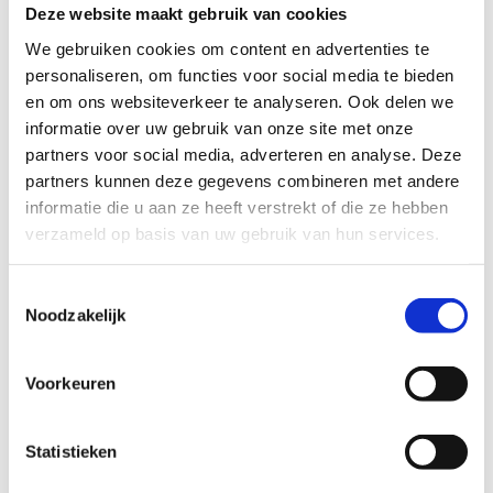
makkelijk
moeilijk
Deze website maakt gebruik van cookies
We gebruiken cookies om content en advertenties te
BEWEGWIJZERING
personaliseren, om functies voor social media te bieden
TIP:
ontbrekende signalisatie kan je melden via het
en om ons websiteverkeer te analyseren. Ook delen we
Routemeldpunt
informatie over uw gebruik van onze site met onze
partners voor social media, adverteren en analyse. Deze
partners kunnen deze gegevens combineren met andere
slecht
goed
informatie die u aan ze heeft verstrekt of die ze hebben
verzameld op basis van uw gebruik van hun services.
STAAT VAN PARCOURS(ONDERGROND, BEGROEIING, ONDERHOUD)
Toestemmingsselectie
Noodzakelijk
slecht
goed
Voorkeuren
WEER
Droog
Zonnig
Statistieken
Bewolkt