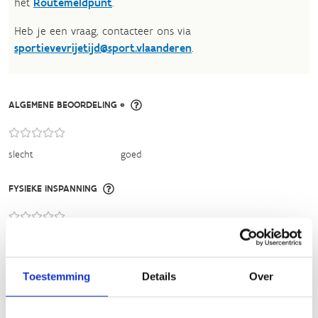
het
Routemeldpunt
.
Heb je een vraag, contacteer ons via
sportievevrijetijd@sport.vlaanderen
.​
ALGEMENE BEOORDELING *
slecht
goed
FYSIEKE INSPANNING
licht
zwaar
TECHNISCHE MOEILIJKHEIDSGRAAD
Toestemming
Details
Over