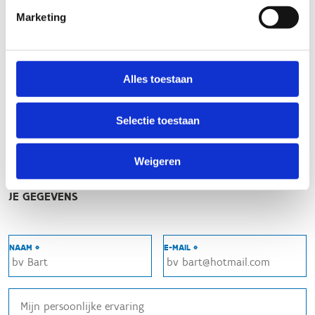
Regen
Marketing
Winters
NIVEAU
Beginner
Alles toestaan
Gemiddeld
Expert
Selectie toestaan
MET WIE HEB JE GEREDEN?
Alleen
Weigeren
Met twee
In groep
JE GEGEVENS
NAAM *
E-MAIL *