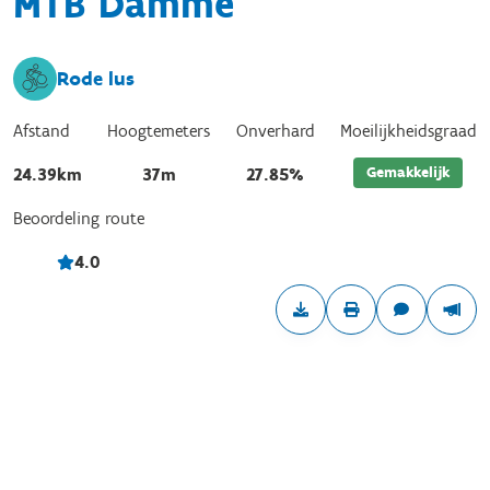
MTB Damme
Rode lus
Afstand
Hoogtemeters
Onverhard
Moeilijkheidsgraad
Gemakkelijk
24.39km
37m
27.85%
Beoordeling route
4.0