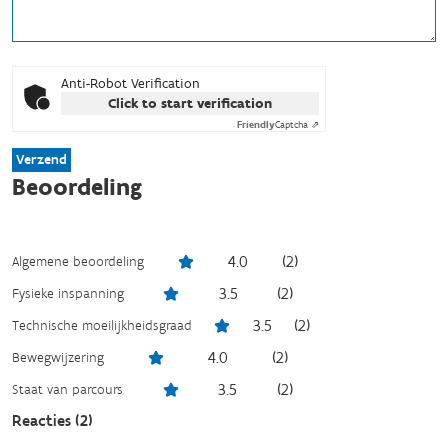
Anti-Robot Verification
Click to start verification
Friendly
Captcha ⇗
Verzend
Beoordeling
4.0
(
2
)
Algemene beoordeling
3.5
(
2
)
Fysieke inspanning
3.5
(
2
)
Technische moeilijkheidsgraad
4.0
(
2
)
Bewegwijzering
3.5
(
2
)
Staat van parcours
Reacties (
2
)