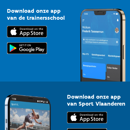
Sportclubs
Kennisplatform
Download onze app
Bedrijven
van de trainersschool
Downloads
Trainers en begeleiders
Voor de pers
Scholen
Topsporters
Organisatoren van sportevenementen
Download onze app
van Sport Vlaanderen