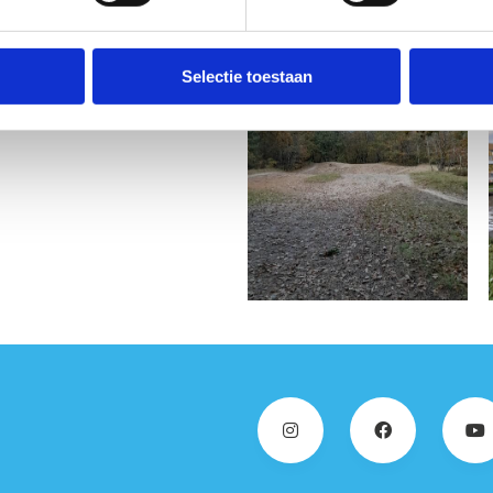
 rond een oude kleiput, over een
f over aangelegde houten paden.
Selectie toestaan