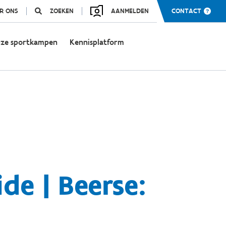
R ONS
ZOEKEN
AANMELDEN
CONTACT
ze sportkampen
Kennisplatform
de | Beerse: