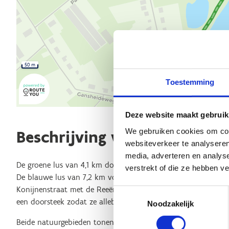
50 m
Toestemming
Deze website maakt gebruik
We gebruiken cookies om cont
Beschrijving van de route
websiteverkeer te analyseren
media, adverteren en analys
De groene lus van 4,1 km doorkruist de
Kievitsheide
in Rijke
verstrekt of die ze hebben v
De blauwe lus van 7,2 km voert de lopers door de
Eksterhei
Konijnenstraat met de Reeënstraat in Beerse. De twee lussen
Toestemmingsselectie
een doorsteek zodat ze allebei ook perfect gecombineerd ku
Noodzakelijk
Beide natuurgebieden tonen veel verscheidenheid waardoor er 