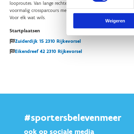
looproutes. Van lange rechte dreven, tot kleine single tracks,
voormalig crossparcours met mul zand, soms heuvelachtig o
Voor elk wat wils.
Weigeren
Startplaatsen
Zuiderdijk
15
2310
Rijkevorsel
Eikendreef
42
2310
Rijkevorsel
#sportersbelevenmeer
ook op sociale media