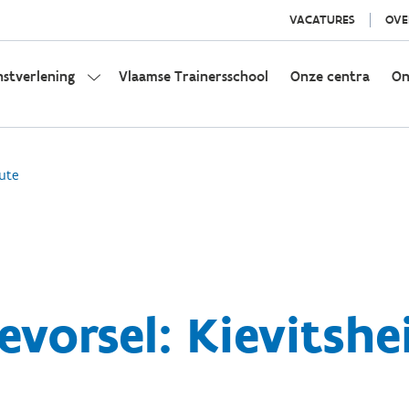
VACATURES
OVE
nstverlening
Vlaamse Trainersschool
Onze centra
On
ute
vorsel: Kievitshei