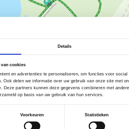
Details
Ka
 van cookies
ent en advertenties te personaliseren, om functies voor social
. Ook delen we informatie over uw gebruik van onze site met on
e. Deze partners kunnen deze gegevens combineren met andere i
vorsel en start aan de Zuiderdijk.
erzameld op basis van uw gebruik van hun services.
de
. Die lus start op de hoek van
 zijn met elkaar verbonden via
nnen worden.
Voorkeuren
Statistieken
heel wat variatie zit in beide