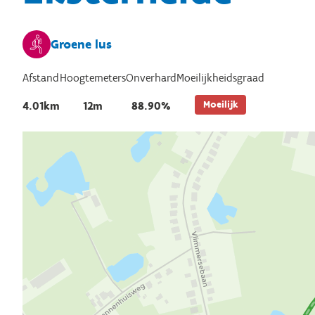
Groene lus
Afstand
Hoogtemeters
Onverhard
Moeilijkheidsgraad
Moeilijk
4.01km
12m
88.90%