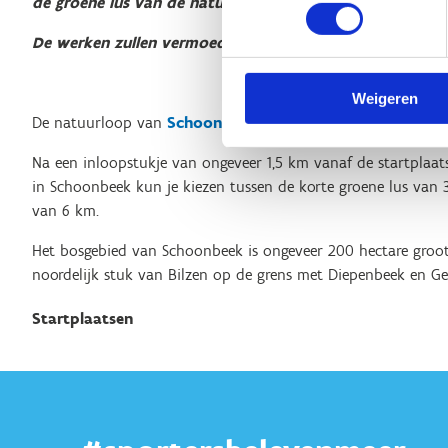
de groene lus van de natuurloop.
De werken zullen vermoedelijk duren tot na de zomer.
Weigeren
De natuurloop van
Schoonbeek
bestaat uit twee lussen.
Na een inloopstukje van ongeveer 1,5 km vanaf de startplaats
in Schoonbeek kun je kiezen tussen de korte groene lus van 
van 6 km.
Het bosgebied van Schoonbeek is ongeveer 200 hectare groot
noordelijk stuk van Bilzen op de grens met Diepenbeek en Ge
Startplaatsen