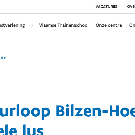
VACATURES
OVE
nstverlening
Vlaamse Trainersschool
Onze centra
On
ute
rloop Bilzen-Hoes
le lus