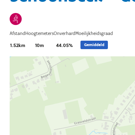
Afstand
Hoogtemeters
Onverhard
Moeilijkheidsgraad
Gemiddeld
1.52km
10m
44.05%