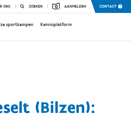
R ONS
ZOEKEN
AANMELDEN
CONTACT
ze sportkampen
Kennisplatform
elt (Bilzen):