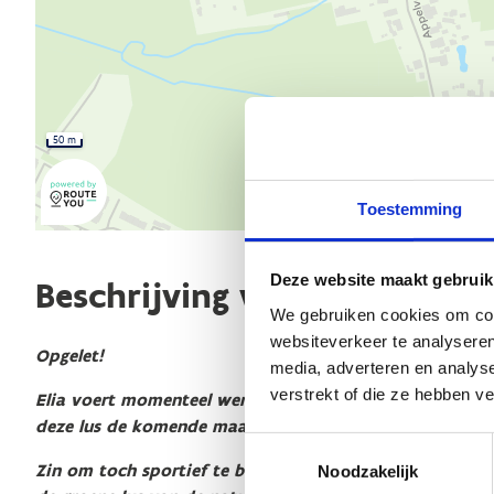
50 m
Toestemming
Deze website maakt gebruik
Beschrijving van de route
We gebruiken cookies om cont
websiteverkeer te analyseren
Opgelet!
media, adverteren en analys
verstrekt of die ze hebben v
Elia voert momenteel werken uit aan de hoogspanning o
deze lus de komende maanden niet toegankelijk zijn.
Toestemmingsselectie
Zin om toch sportief te bewegen in het Schoonbeekbos? 
Noodzakelijk