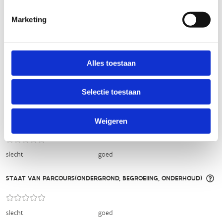
licht
zwaar
Marketing
TECHNISCHE MOEILIJKHEIDSGRAAD
Alles toestaan
makkelijk
moeilijk
Selectie toestaan
BEWEGWIJZERING
TIP:
ontbrekende signalisatie kan je melden via het
Routemeldpunt
Weigeren
slecht
goed
STAAT VAN PARCOURS(ONDERGROND, BEGROEIING, ONDERHOUD)
slecht
goed