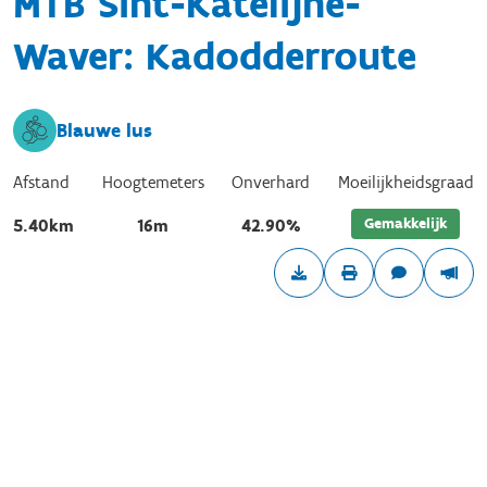
MTB Sint-Katelijne-
Waver: Kadodderroute
Blauwe lus
Afstand
Hoogtemeters
Onverhard
Moeilijkheidsgraad
Gemakkelijk
5.40km
16m
42.90%