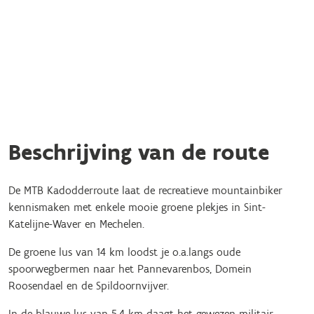
Beschrijving van de route
De MTB Kadodderroute laat de recreatieve mountainbiker
kennismaken met enkele mooie groene plekjes in Sint-
Katelijne-Waver en Mechelen.
De groene lus van 14 km loodst je o.a.langs oude
spoorwegbermen naar het Pannevarenbos, Domein
Roosendael en de Spildoornvijver.
In de blauwe lus van 5,4 km daagt het gewezen militair