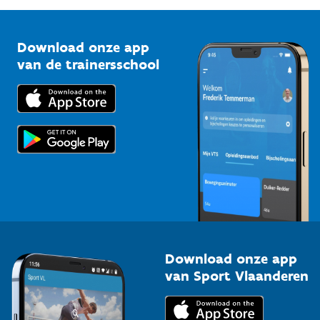
G-sport
Vlaamse Trainersschool
Sportclubs
Kennisplatform
Download onze app
Bedrijven
van de trainersschool
Downloads
Trainers en begeleiders
Voor de pers
Scholen
Topsporters
Organisatoren van sportevenementen
Download onze app
van Sport Vlaanderen