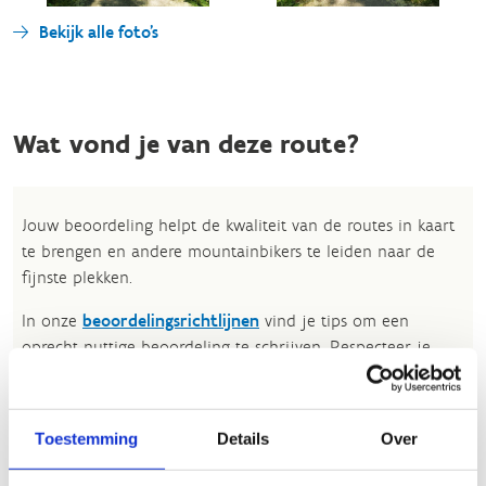
Bekijk alle foto's
Wat vond je van deze route?
Jouw beoordeling helpt de kwaliteit van de routes in kaart
te brengen en andere mountainbikers te leiden naar de
fijnste plekken.
In onze
beoordelingsrichtlijnen
vind je tips om een
oprecht nuttige beoordeling te schrijven. Respecteer je
onze richtlijnen niet, dan kunnen wij beslissen jouw
beoordelingen te verwijderen. Wij behouden ons het recht
om kleine aanpassingen aan te brengen in het
Toestemming
Details
Over
tekstgedeelte van jouw evaluatie zonder de feitelijke
inhoud ervan te veranderen, bijvoorbeeld om taalfouten