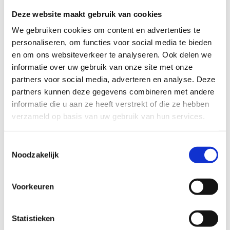
en leesbaarheid te verbeteren.​
Deze website maakt gebruik van cookies
Voor meer informatie over onze routestructuren, neem een
We gebruiken cookies om content en advertenties te
kijkje bij de
FAQ
.
personaliseren, om functies voor social media te bieden
en om ons websiteverkeer te analyseren. Ook delen we
Wil je een probleem melden op een route? Ga dan naar
informatie over uw gebruik van onze site met onze
het
Routemeldpunt
.
partners voor social media, adverteren en analyse. Deze
partners kunnen deze gegevens combineren met andere
Heb je een vraag, contacteer ons via
informatie die u aan ze heeft verstrekt of die ze hebben
sportievevrijetijd@sport.vlaanderen
.​
verzameld op basis van uw gebruik van hun services.
Toestemmingsselectie
ALGEMENE BEOORDELING *
Noodzakelijk
slecht
goed
Voorkeuren
FYSIEKE INSPANNING
Statistieken