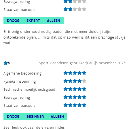
Bewegwijzering
Staat van parcours
DROOG
EXPERT
ALLEEN
Er is enig onderhoud nodig, paden die niet meer duidelijk zijn,
ontbrekende pijlen, ..., mits dat opknap werk is dit een prachtige stukje
trail.
5
Sport Vlaanderen gebruiker
||
Paul
||
6 november 2025
Algemene beoordeling
Fysieke inspanning
Technische moeilijkheidsgraad
Bewegwijzering
Staat van parcours
DROOG
BEGINNER
ALLEEN
Zeer leuk ook vaar de ervaren rijder.