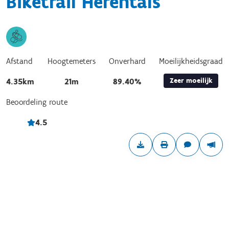
Biketrail Herentals
Afstand
Hoogtemeters
Onverhard
Moeilijkheidsgraad
Zeer moeilijk
4.35km
21m
89.40%
Beoordeling route
4.5