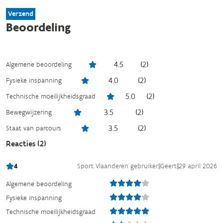
Verzend
Beoordeling
4.5
(
2
)
Algemene beoordeling
4.0
(
2
)
Fysieke inspanning
5.0
(
2
)
Technische moeilijkheidsgraad
3.5
(
2
)
Bewegwijzering
3.5
(
2
)
Staat van parcours
Reacties (
2
)
4
Sport Vlaanderen gebruiker
||
Geert
||
29 april 2026
Algemene beoordeling
Fysieke inspanning
Technische moeilijkheidsgraad