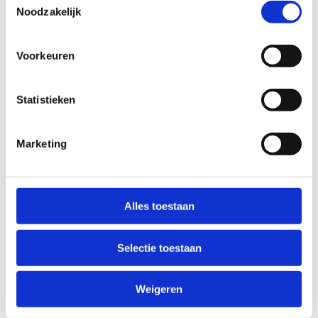
Noodzakelijk
slecht
goed
Voorkeuren
STAAT VAN PARCOURS(ONDERGROND, BEGROEIING, ONDERHOUD)
Statistieken
slecht
goed
Marketing
WEER
Droog
Zonnig
Alles toestaan
Bewolkt
Regen
Winters
Selectie toestaan
NIVEAU
Weigeren
Beginner
Gemiddeld