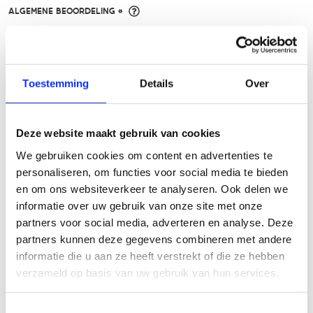
ALGEMENE BEOORDELING *
slecht
goed
Toestemming
Details
Over
FYSIEKE INSPANNING
Deze website maakt gebruik van cookies
licht
zwaar
We gebruiken cookies om content en advertenties te
personaliseren, om functies voor social media te bieden
TECHNISCHE MOEILIJKHEIDSGRAAD
en om ons websiteverkeer te analyseren. Ook delen we
informatie over uw gebruik van onze site met onze
partners voor social media, adverteren en analyse. Deze
makkelijk
moeilijk
partners kunnen deze gegevens combineren met andere
informatie die u aan ze heeft verstrekt of die ze hebben
BEWEGWIJZERING
verzameld op basis van uw gebruik van hun services.
TIP:
ontbrekende signalisatie kan je melden via het
Routemeldpunt
Toestemmingsselectie