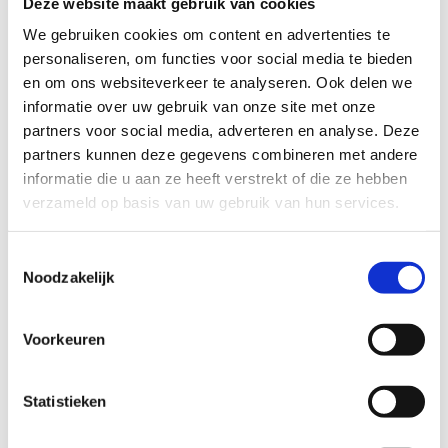
Deze website maakt gebruik van cookies
TECHNISCHE MOEILIJKHEIDSGRAAD
We gebruiken cookies om content en advertenties te
personaliseren, om functies voor social media te bieden
en om ons websiteverkeer te analyseren. Ook delen we
makkelijk
moeilijk
informatie over uw gebruik van onze site met onze
partners voor social media, adverteren en analyse. Deze
BEWEGWIJZERING
partners kunnen deze gegevens combineren met andere
TIP:
ontbrekende signalisatie kan je melden via het
informatie die u aan ze heeft verstrekt of die ze hebben
Routemeldpunt
verzameld op basis van uw gebruik van hun services.
Toestemmingsselectie
slecht
goed
Noodzakelijk
STAAT VAN PARCOURS(ONDERGROND, BEGROEIING, ONDERHOUD)
Voorkeuren
slecht
goed
Statistieken
WEER