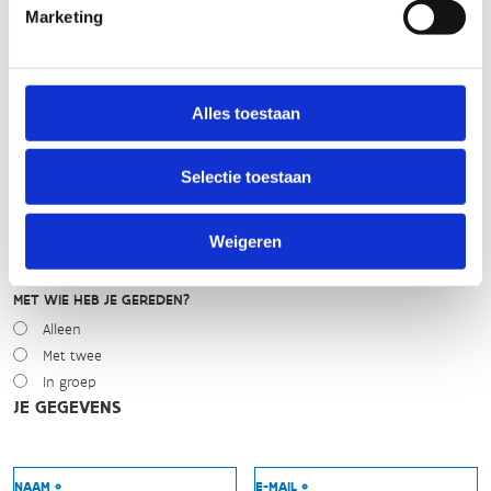
Marketing
Droog
Zonnig
Bewolkt
Regen
Alles toestaan
Winters
NIVEAU
Selectie toestaan
Beginner
Gemiddeld
Weigeren
Expert
MET WIE HEB JE GEREDEN?
Alleen
Met twee
In groep
JE GEGEVENS
NAAM *
E-MAIL *