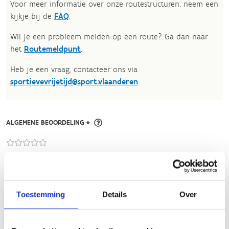
Voor meer informatie over onze routestructuren, neem een
kijkje bij de
FAQ
.
Wil je een probleem melden op een route? Ga dan naar
het
Routemeldpunt
.
Heb je een vraag, contacteer ons via
sportievevrijetijd@sport.vlaanderen
.​
ALGEMENE BEOORDELING *
slecht
goed
FYSIEKE INSPANNING
Toestemming
Details
Over
licht
zwaar