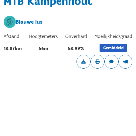
MTB Kampenhout
Blauwe lus
Afstand
Hoogtemeters
Onverhard
Moeilijkheidsgraad
Gemiddeld
18.87km
56m
58.99%