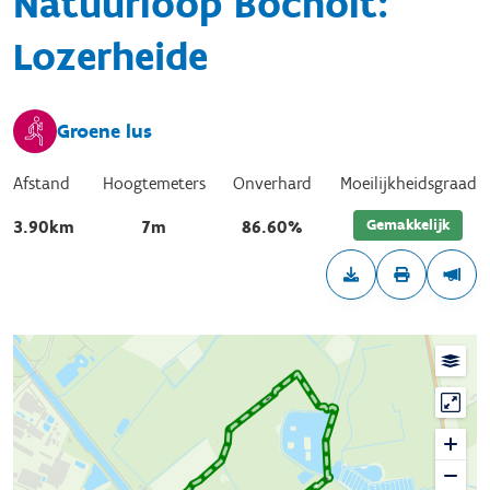
Natuurloop Bocholt:
Lozerheide
Groene lus
Afstand
Hoogtemeters
Onverhard
Moeilijkheidsgraad
Gemakkelijk
3.90km
7m
86.60%