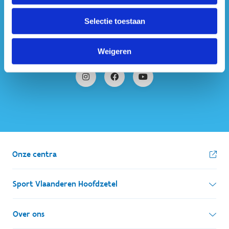
#sportersbelevenmeer
Selectie toestaan
ook op sociale media
Weigeren
Onze centra
Sport Vlaanderen Hoofdzetel
Simon Bolivarlaan 17
Over ons