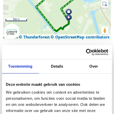
500 m
© Thunderforest
© OpenStreetMap contributors
Kaartgegevens
Beschrijving van de route
Toestemming
Details
Over
De natuurloop
Lozerheide
start aan de parking van het
natuurgebied (Fabriekstraat z/n, 3950 Bocholt) en bestaat uit
twee lussen. Je kunt kiezen tussen een groene lus van 3,9 km
Deze website maakt gebruik van cookies
en een blauwe lus van 7,28 km.
We gebruiken cookies om content en advertenties te
Het natuurgebied Lozerheide is ongeveer 210 hectare groot en
personaliseren, om functies voor social media te bieden
ligt in Bocholt. Het bestaat hoofdzakelijk uit loofbos,
en om ons websiteverkeer te analyseren. Ook delen we
afgewisseld met vijvers, unieke wateringen, graslandjes. Die
informatie over uw gebruik van onze site met onze