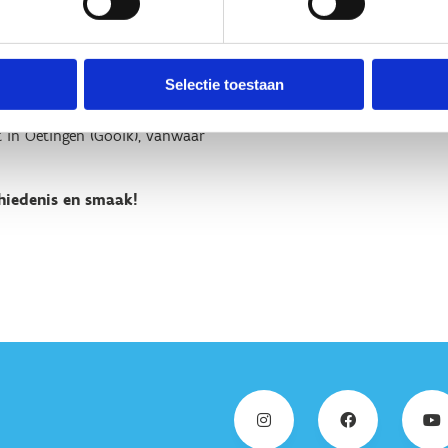
n van oude en jonge lambiek en
 Hier vind je de geuzestekerij
Selectie toestaan
streekbieren en -gerechten.
t in Oetingen (Gooik), vanwaar
chiedenis en smaak!