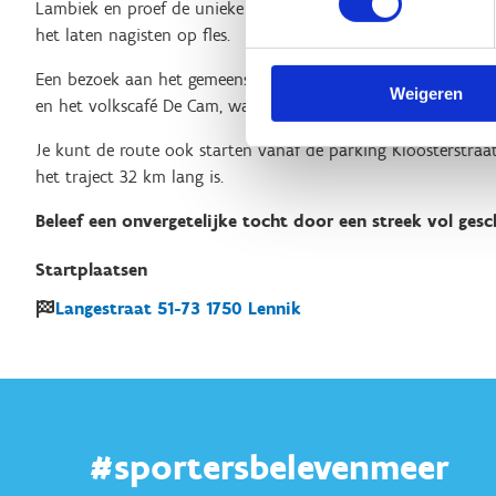
Lambiek en proef de unieke geuze, ontstaan door het menge
het laten nagisten op fles.
Een bezoek aan het gemeenschapscentrum De Cam is een must.
Weigeren
en het volkscafé De Cam, waar je kunt genieten van de beste 
Je kunt de route ook starten vanaf de parking Kloosterstraa
het traject 32 km lang is.
Beleef een onvergetelijke tocht door een streek vol ges
Startplaatsen
Langestraat
51-73
1750
Lennik
#sportersbelevenmeer