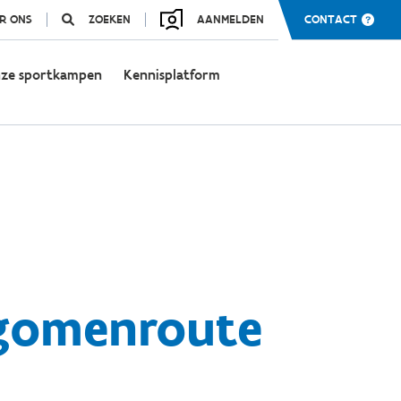
R ONS
ZOEKEN
AANMELDEN
CONTACT
ze sportkampen
Kennisplatform
igomenroute