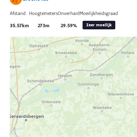
Afstand
Hoogtemeters
Onverhard
Moeilijkheidsgraad
Zeer moeilijk
35.57km
273m
29.59%