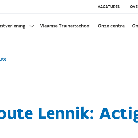
VACATURES
OVE
nstverlening
Vlaamse Trainersschool
Onze centra
On
ute
oute Lennik: Act