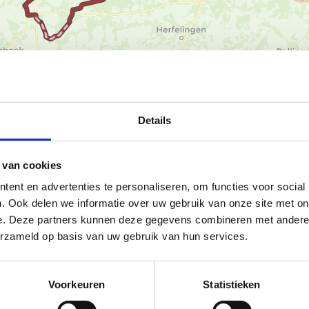
Ka
Details
 van cookies
menners!
ent en advertenties te personaliseren, om functies voor social
. Ook delen we informatie over uw gebruik van onze site met on
bordjes, voert je door de
e. Deze partners kunnen deze gegevens combineren met andere i
et standbeeld Brillant op het
erzameld op basis van uw gebruik van hun services.
agen van de paardenfokkerij. Duik
isch trekpaard.
lei, waar de kunst van het
Voorkeuren
Statistieken
orsprong van het oerbier