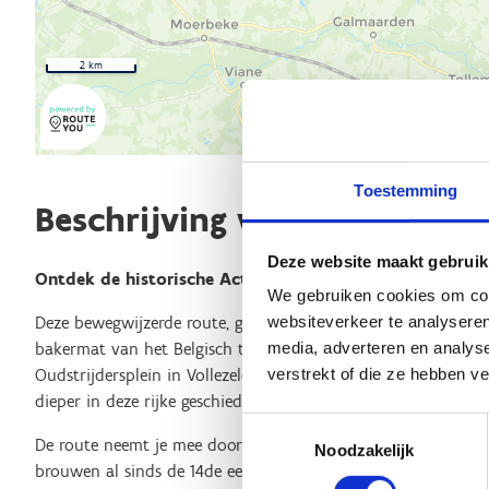
2 km
Toestemming
Beschrijving van de route
Deze website maakt gebruik
Ontdek de historische Actigomenroute voor ruiters en 
We gebruiken cookies om cont
websiteverkeer te analyseren
Deze bewegwijzerde route, gemarkeerd met groene zeshoekige 
media, adverteren en analys
bakermat van het Belgisch trekpaard. Begin je avontuur bij h
verstrekt of die ze hebben v
Oudstrijdersplein in Vollezele, een eerbetoon aan de gloried
dieper in deze rijke geschiedenis in het museum van het Belg
Toestemmingsselectie
De route neemt je mee door het Pajottenland en de Zenneval
Noodzakelijk
brouwen al sinds de 14de eeuw wordt beoefend. Ontdek de o