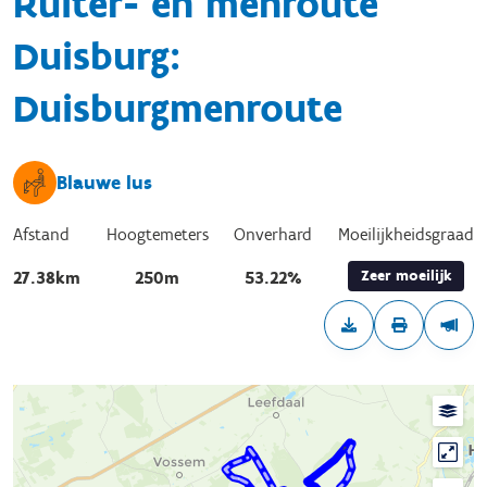
Ruiter- en menroute
Duisburg:
Duisburgmenroute
Blauwe lus
Afstand
Hoogtemeters
Onverhard
Moeilijkheidsgraad
Zeer moeilijk
27.38km
250m
53.22%