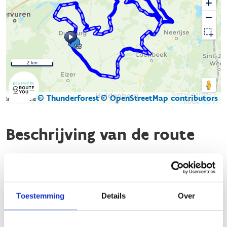
2 km
© Thunderforest
© OpenStreetMap contributors
Kaartgegevens
Beschrijving van de route
Ontdek de serene route van Duisburg voor ruiters en
menners!
Deze bewegwijzerde route, gemarkeerd met blauwe zeshoekige
Toestemming
Details
Over
bordjes, biedt een rustige en schilderachtige ervaring.
Duisburg, gelegen op een brede heuvelrug en omringd door