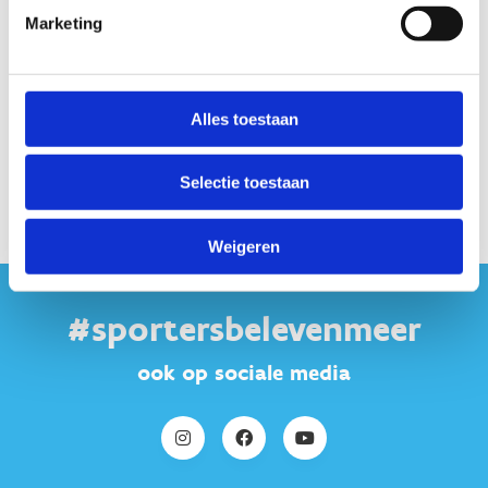
Marketing
Merenstraat
19
3080
Tervuren
Alles toestaan
Selectie toestaan
Weigeren
#sportersbelevenmeer
ook op sociale media