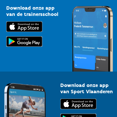
Sportclubs
Kennisplatform
Download onze app
Bedrijven
van de trainersschool
Downloads
Trainers en begeleiders
Voor de pers
Scholen
Topsporters
Organisatoren van sportevenementen
Download onze app
van Sport Vlaanderen