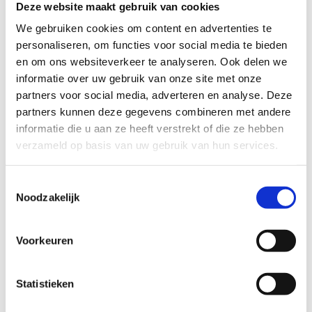
velden, is een oase van rust zonder autosnelwegen of drukke
Deze website maakt gebruik van cookies
wegen.
We gebruiken cookies om content en advertenties te
personaliseren, om functies voor social media te bieden
Aan het einde van de 19e eeuw verschenen de eerste
en om ons websiteverkeer te analyseren. Ook delen we
druivenserres in het dorp. Midden vorige eeuw waren er maar
informatie over uw gebruik van onze site met onze
liefst 3840 serres en bijna elk huisgezin had er wel enkele in
partners voor social media, adverteren en analyse. Deze
de tuin. Je rijdt via holle wegen en komt zelfs terecht op de
partners kunnen deze gegevens combineren met andere
oude trambedding van de stoomtram ‘Zwarte Jean’, die
informatie die u aan ze heeft verstrekt of die ze hebben
Vossem met Tienen verbond. Hoewel de tramsporen
verzameld op basis van uw gebruik van hun services.
verdwenen zijn, slingert de bedding zich nog steeds als een
groen pad van Duisburg naar de Ijsevallei in Neerijse.
Toestemmingsselectie
Deze route vereist enige rijvaardigheid, maar biedt een unieke
Noodzakelijk
kans om te genieten van de rust en het historische landschap
van Duisburg.
Voorkeuren
Beleef een onvergetelijke tocht door een van de meest
serene en historische routes van de regio!
Statistieken
Startplaatsen