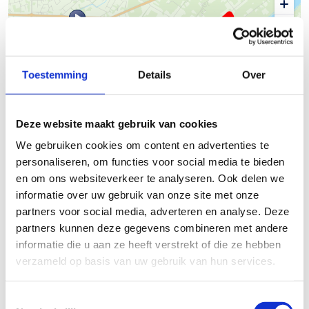
Toestemming
Details
Over
500 m
Deze website maakt gebruik van cookies
© Thunderforest
© OpenStreetMap contributors
Kaartgegevens
We gebruiken cookies om content en advertenties te
personaliseren, om functies voor social media te bieden
Beschrijving van de route
en om ons websiteverkeer te analyseren. Ook delen we
informatie over uw gebruik van onze site met onze
partners voor social media, adverteren en analyse. Deze
Hasselt - Uitbreiding basislus.
partners kunnen deze gegevens combineren met andere
informatie die u aan ze heeft verstrekt of die ze hebben
Startplaatsen
verzameld op basis van uw gebruik van hun services.
Toestemmingsselectie