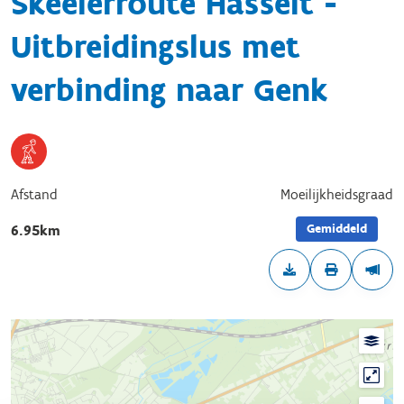
Skeelerroute Hasselt -
Uitbreidingslus met
verbinding naar Genk
Afstand
Moeilijkheidsgraad
Gemiddeld
6.95km