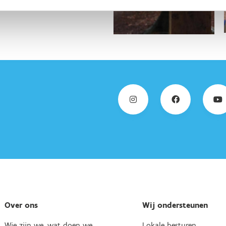
Over ons
Wij ondersteunen
Wie zijn we, wat doen we
Lokale besturen