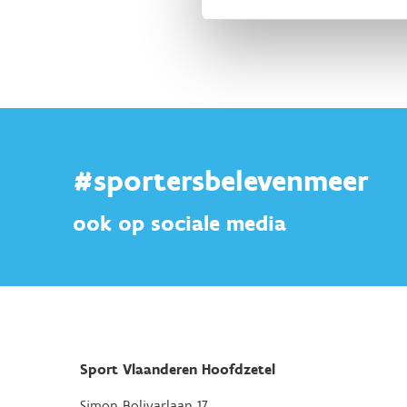
#sportersbelevenmeer
ook op sociale media
Sport Vlaanderen Hoofdzetel
Simon Bolivarlaan 17