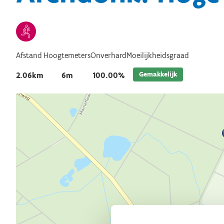
Afstand
Hoogtemeters
Onverhard
Moeilijkheidsgraad
Gemakkelijk
2.06km
6m
100.00%