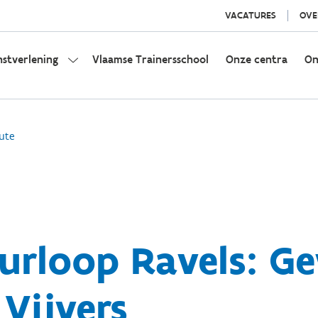
VACATURES
OVE
nstverlening
Vlaamse Trainersschool
Onze centra
On
ute
urloop Ravels: Ge
Vijvers