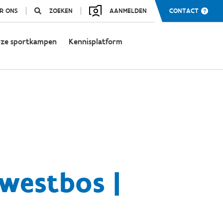
R ONS
ZOEKEN
AANMELDEN
CONTACT
ze sportkampen
Kennisplatform
westbos |