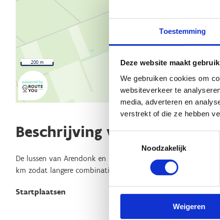
Toestemming
Deze website maakt gebruik
200 m
We gebruiken cookies om cont
websiteverkeer te analyseren
media, adverteren en analys
verstrekt of die ze hebben v
Beschrijving van de route
Toestemmingsselectie
Noodzakelijk
De lussen van Arendonk en Ravels zijn met elkaar verbonden 
km zodat langere combinaties ook tot de mogelijkheden beh
Startplaatsen
Weigeren