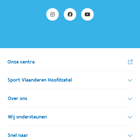
Onze centra
Sport Vlaanderen Hoofdzetel
Simon Bolivarlaan 17
Over ons
1000 Brussel
Wie zijn we, wat doen we
Wij ondersteunen
Ondernemingsnummer: BE 0248.142.826
Onze centra
Postadres
Lokale besturen
Snel naar
Onze sportkampen