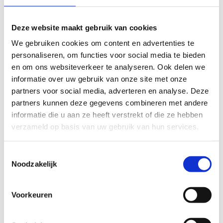
licht
zwaar
Deze website maakt gebruik van cookies
TECHNISCHE MOEILIJKHEIDSGRAAD
We gebruiken cookies om content en advertenties te
personaliseren, om functies voor social media te bieden
en om ons websiteverkeer te analyseren. Ook delen we
makkelijk
moeilijk
informatie over uw gebruik van onze site met onze
partners voor social media, adverteren en analyse. Deze
BEWEGWIJZERING
partners kunnen deze gegevens combineren met andere
TIP:
ontbrekende signalisatie kan je melden via het
informatie die u aan ze heeft verstrekt of die ze hebben
Routemeldpunt
verzameld op basis van uw gebruik van hun services.
Toestemmingsselectie
slecht
goed
Noodzakelijk
STAAT VAN PARCOURS(ONDERGROND, BEGROEIING, ONDERHOUD)
Voorkeuren
slecht
goed