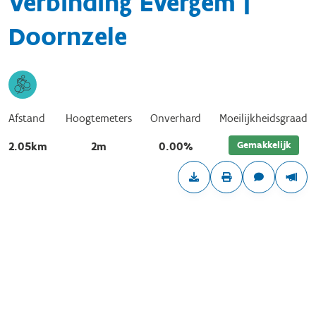
Verbinding Evergem |
Doornzele
Afstand
Hoogtemeters
Onverhard
Moeilijkheidsgraad
Gemakkelijk
2.05km
2m
0.00%