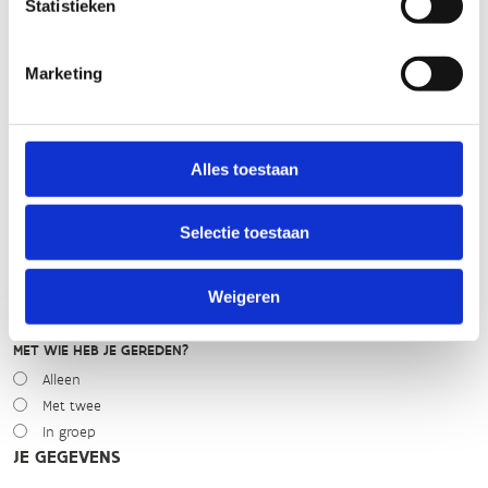
Statistieken
WEER
Marketing
Droog
Zonnig
Bewolkt
Regen
Alles toestaan
Winters
NIVEAU
Selectie toestaan
Beginner
Gemiddeld
Weigeren
Expert
MET WIE HEB JE GEREDEN?
Alleen
Met twee
In groep
JE GEGEVENS