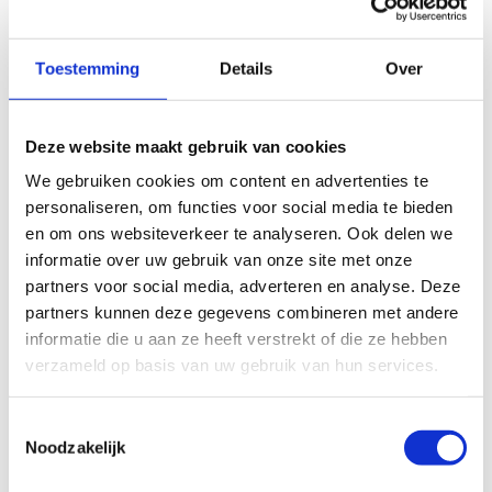
Toestemming
Details
Over
50 m
Deze website maakt gebruik van cookies
© Thunderforest
© OpenStreetMap contributors
Kaartgegevens
We gebruiken cookies om content en advertenties te
personaliseren, om functies voor social media te bieden
Beschrijving van de route
en om ons websiteverkeer te analyseren. Ook delen we
informatie over uw gebruik van onze site met onze
partners voor social media, adverteren en analyse. Deze
Startplaatsen
partners kunnen deze gegevens combineren met andere
informatie die u aan ze heeft verstrekt of die ze hebben
verzameld op basis van uw gebruik van hun services.
Toestemmingsselectie
Noodzakelijk