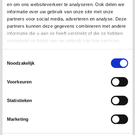
groene lus van 4,2 km door De Pomp. De blauwe lus van 6,9
en om ons websiteverkeer te analyseren. Ook delen we
km kun je starten vanaf de parking Blakheide (Beerse) of de
informatie over uw gebruik van onze site met onze
parking aan de Plantentun 'De Kleine Boerderij' (Merksplas).
partners voor social media, adverteren en analyse. Deze
De rode lus van 5,2 km start dan weer aan MerksplasKolonie.
partners kunnen deze gegevens combineren met andere
informatie die u aan ze heeft verstrekt of die ze hebben
Alle drie de natuurgebieden zijn een restant van de historische
verzameld op basis van uw gebruik van hun services.
Ab(t)sheide. Ze strekken zich uit over de gemeenten
Rijkevorsel, Beerse en Merksplas.
Toestemmingsselectie
De Pomp
bestaat uit een gelijknamige kleiput die omgeven
Noodzakelijk
wordt door gemengd loofhout en dennenbos. Op de kleiput
broeden futen en groeien zeldzame plantensoorten als loos
Voorkeuren
blaasjeskruid en vlottende bies.
Startplaatsen
Statistieken
Marketing