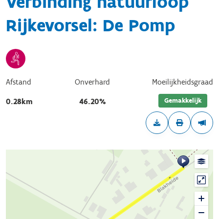
Verbinding natuurloop
Rijkevorsel: De Pomp
Afstand
Onverhard
Moeilijkheidsgraad
Gemakkelijk
0.28km
46.20%