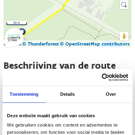
50 m
© Thunderforest
© OpenStreetMap contributors
Kaartgegevens
Beschrijving van de route
De natuurloop bestaat uit drie lussen in verschillende
natuurgebieden. De afstanden (4,2 - 5,2 en 6,9 km) kunnen
Toestemming
Details
Over
gecombineerd worden waardoor alle lopers er hun sportieve
uitdaging vinden. De natuurgebieden tonen ook veel
verscheidenheid, dus er zit heel wat variatie in de
Deze website maakt gebruik van cookies
verschillende parcours.
We gebruiken cookies om content en advertenties te
Ter hoogte van het speelpleintje Poelberg (Rijkevorsel) start de
personaliseren, om functies voor social media te bieden