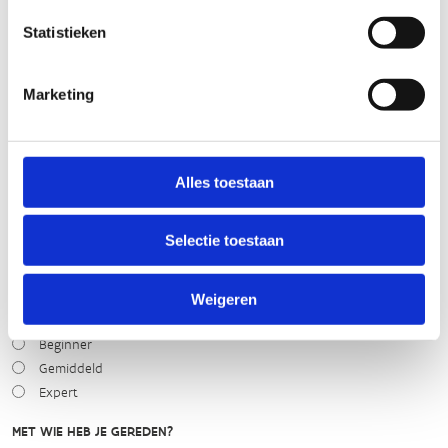
STAAT VAN PARCOURS(ONDERGROND, BEGROEIING, ONDERHOUD)
Statistieken
slecht
goed
Marketing
WEER
Alles toestaan
Droog
Zonnig
Bewolkt
Selectie toestaan
Regen
Winters
Weigeren
NIVEAU
Beginner
Gemiddeld
Expert
MET WIE HEB JE GEREDEN?