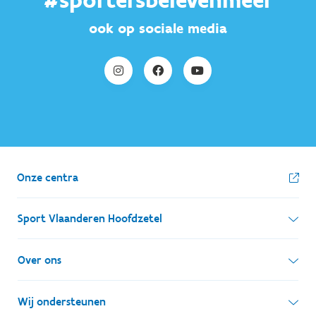
#sportersbelevenmeer
ook op sociale media
Onze centra
Sport Vlaanderen Hoofdzetel
Simon Bolivarlaan 17
Over ons
1000 Brussel
Wie zijn we, wat doen we
Wij ondersteunen
Ondernemingsnummer: BE 0248.142.826