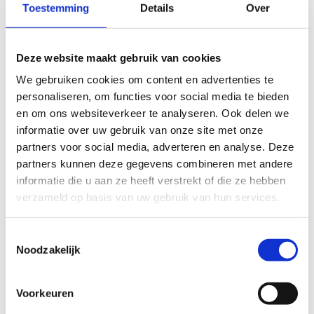
Toestemming
Details
Over
slecht
goed
FYSIEKE INSPANNING
Deze website maakt gebruik van cookies
We gebruiken cookies om content en advertenties te
personaliseren, om functies voor social media te bieden
licht
zwaar
en om ons websiteverkeer te analyseren. Ook delen we
informatie over uw gebruik van onze site met onze
TECHNISCHE MOEILIJKHEIDSGRAAD
partners voor social media, adverteren en analyse. Deze
partners kunnen deze gegevens combineren met andere
makkelijk
moeilijk
informatie die u aan ze heeft verstrekt of die ze hebben
verzameld op basis van uw gebruik van hun services.
BEWEGWIJZERING
TIP:
ontbrekende signalisatie kan je melden via het
Toestemmingsselectie
Routemeldpunt
Noodzakelijk
Voorkeuren
slecht
goed