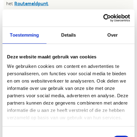
het
Routemeldpunt
.
Heb je een vraag, contacteer ons via
sportievevrijetijd@sport.vlaanderen
.​
Toestemming
Details
Over
ALGEMENE BEOORDELING *
Deze website maakt gebruik van cookies
We gebruiken cookies om content en advertenties te
slecht
goed
personaliseren, om functies voor social media te bieden
en om ons websiteverkeer te analyseren. Ook delen we
FYSIEKE INSPANNING
informatie over uw gebruik van onze site met onze
partners voor social media, adverteren en analyse. Deze
partners kunnen deze gegevens combineren met andere
licht
zwaar
informatie die u aan ze heeft verstrekt of die ze hebben
verzameld op basis van uw gebruik van hun services.
TECHNISCHE MOEILIJKHEIDSGRAAD
Toestemmingsselectie