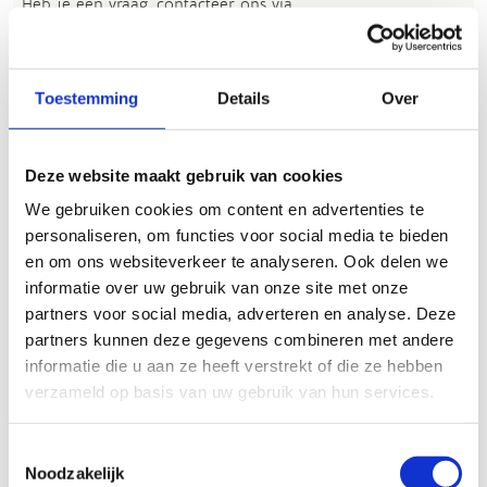
Heb je een vraag, contacteer ons via
sportievevrijetijd@sport.vlaanderen
.​
Toestemming
Details
Over
ALGEMENE BEOORDELING *
Deze website maakt gebruik van cookies
slecht
goed
We gebruiken cookies om content en advertenties te
personaliseren, om functies voor social media te bieden
FYSIEKE INSPANNING
en om ons websiteverkeer te analyseren. Ook delen we
informatie over uw gebruik van onze site met onze
partners voor social media, adverteren en analyse. Deze
licht
zwaar
partners kunnen deze gegevens combineren met andere
informatie die u aan ze heeft verstrekt of die ze hebben
TECHNISCHE MOEILIJKHEIDSGRAAD
verzameld op basis van uw gebruik van hun services.
makkelijk
moeilijk
Toestemmingsselectie
Noodzakelijk