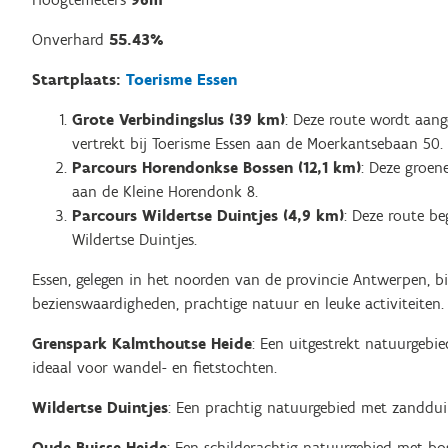
Onverhard
55.43%
Startplaats:
Toerisme Essen
Grote Verbindingslus (39 km)
: Deze route wordt aang
vertrekt bij Toerisme Essen aan de Moerkantsebaan 50.
Parcours Horendonkse Bossen (12,1 km)
: Deze groene
aan de Kleine Horendonk 8.
Parcours Wildertse Duintjes (4,9 km)
: Deze route be
Wildertse Duintjes.
Essen, gelegen in het noorden van de provincie Antwerpen, b
bezienswaardigheden, prachtige natuur en leuke activiteiten
Grenspark Kalmthoutse Heide
: Een uitgestrekt natuurgebi
ideaal voor wandel- en fietstochten.
Wildertse Duintjes
: Een prachtig natuurgebied met zanddu
Oude Buisse Heide
: Een schilderachtig natuurgebied met bo