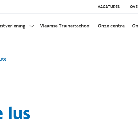
VACATURES
OVE
nstverlening
Vlaamse Trainersschool
Onze centra
On
ute
 lus