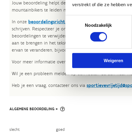
Jouw beoordeling helpt de kwaliteit van de routes in kaart
verstrekt of die ze hebben v
mountainbikers te leiden naar de fijnste plekken.
Toestemmingsselectie
In onze
beoordelingsrichtlijnen
vind je tips om een oprech
Noodzakelijk
schrijven. Respecteer je onze richtlijnen niet, dan kunnen 
beoordelingen te verwijderen. Wij behouden ons het recht
aan te brengen in het tekstgedeelte van jouw evaluatie zon
ervan te veranderen, bijvoorbeeld om taalfouten en leesbaa
Weigeren
Voor meer informatie over onze routestructuren, neem een 
Wil je een probleem melden op een route? Ga dan naar h
Heb je een vraag, contacteer ons via
sportievevrijetijd@sp
ALGEMENE BEOORDELING *
slecht
goed