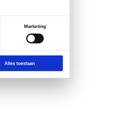
Marketing
rgen parel, of
‘m ontdekt?
Alles toestaan