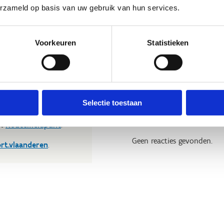
 te brengen en andere
erzameld op basis van uw gebruik van hun services.
t nuttige beoordeling te
Voorkeuren
Statistieken
wij beslissen jouw
 om kleine aanpassingen
der de feitelijke inhoud
Nog geen reviews... Zo’n verbo
rheid te verbeteren.​
heeft gewoon nog niemand 
Selectie toestaan
kijkje bij de
FAQ
.
et
Routemeldpunt
.
Geen reacties gevonden.
ort.vlaanderen
.​