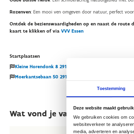
Rozenven
: Een mooi ven omgeven door natuur, perfect voor
Ontdek de bezienswaardigheden op en naast de route d
kaart te klikken of via
VVV Essen
Startplaatsen
Kleine Horendonk
8
2910
Essen
Moerkantsebaan
50
2910
Essen
Toestemming
Deze website maakt gebruik
Wat vond je van deze route?
We gebruiken cookies om cont
websiteverkeer te analyseren
media, adverteren en analys