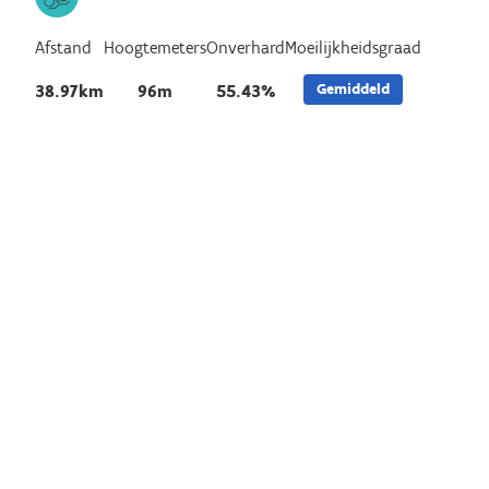
Afstand
Hoogtemeters
Onverhard
Moeilijkheidsgraad
Gemiddeld
38.97km
96m
55.43%