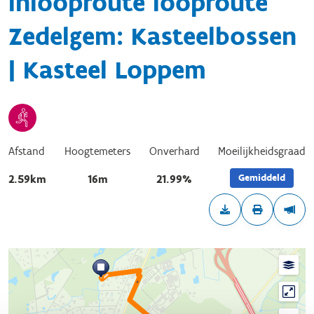
Inlooproute looproute
Zedelgem: Kasteelbossen
| Kasteel Loppem
Afstand
Hoogtemeters
Onverhard
Moeilijkheidsgraad
Gemiddeld
2.59km
16m
21.99%