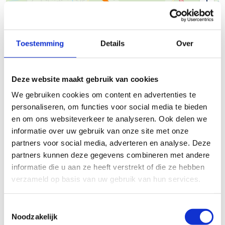
Toestemming
Details
Over
500 m
Deze website maakt gebruik van cookies
We gebruiken cookies om content en advertenties te
© Thunderforest
© OpenStreetMap contributors
Kaartgegevens
personaliseren, om functies voor social media te bieden
en om ons websiteverkeer te analyseren. Ook delen we
Beschrijving van de route
informatie over uw gebruik van onze site met onze
partners voor social media, adverteren en analyse. Deze
partners kunnen deze gegevens combineren met andere
Startplaatsen
informatie die u aan ze heeft verstrekt of die ze hebben
verzameld op basis van uw gebruik van hun services.
Toestemmingsselectie
Noodzakelijk