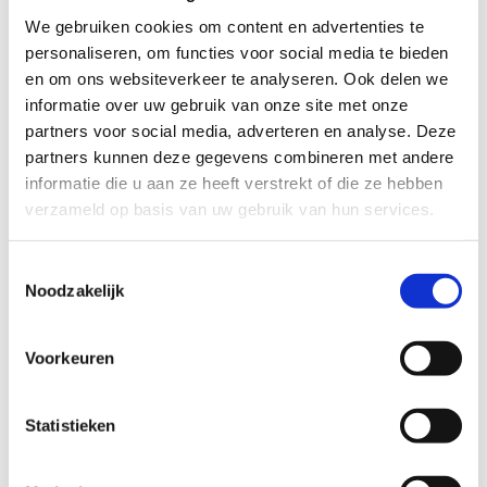
de Planterijstraat kan u aansluiten op de route Sint-Jan.
We gebruiken cookies om content en advertenties te
personaliseren, om functies voor social media te bieden
Het Skeelernetwerk Midwest
waaiert uit over de gemeenten
en om ons websiteverkeer te analyseren. Ook delen we
Ardooie, Hooglede, Ingelmunster, Izegem, Ledegem,
informatie over uw gebruik van onze site met onze
Lichtervelde, Meulebeke, Moorslede, Oostrozebeke, Pittem,
partners voor social media, adverteren en analyse. Deze
Roeselare, Ruiselede, Staden, Tielt, Wielsbeke en Wingene met
partners kunnen deze gegevens combineren met andere
een totale afstand van circa 450km.
informatie die u aan ze heeft verstrekt of die ze hebben
Je skeelert kilometers langs een gevarieerd ruraal en stedelijk
verzameld op basis van uw gebruik van hun services.
landschap. Naast de mooie uitzichten zijn er ook leuke
rustplekjes. Je ontdekt de troeven van de 16 gemeenten in drie
Toestemmingsselectie
toeristische regio's: de Leiestreek, het Brugse Ommeland en de
Noodzakelijk
Westhoek. Zowel de recreatieve als de gevorderde skeeleraars
komen hierbij aan hun trekken. Ook lopers, wandelaars,
Voorkeuren
fietsers, … kunnen genieten van dit uniek netwerk binnen de
regio Midwest!
Statistieken
Startplaatsen
Kruiskerkestraat
10
8755
Ruiselede