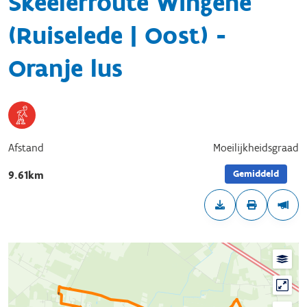
Skeelerroute Wingene
(Ruiselede | Oost) -
Oranje lus
Afstand
Moeilijkheidsgraad
Gemiddeld
9.61km