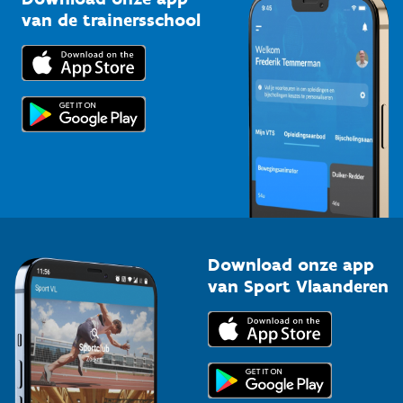
Bedrijven
van de trainersschool
Downloads
Trainers en begeleiders
Voor de pers
Scholen
Topsporters
Organisatoren van sportevenementen
Download onze app
van Sport Vlaanderen