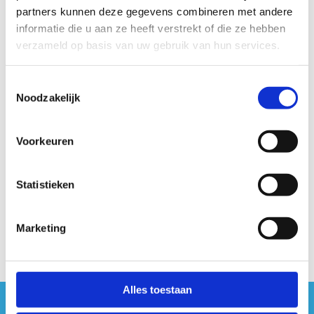
partners kunnen deze gegevens combineren met andere
Kattenbos kun je ontdekken via de rode lus van 4,8 km of de
informatie die u aan ze heeft verstrekt of die ze hebben
zwarte lus van 9,7 km. Die natuurparel heeft een rijke
verzameld op basis van uw gebruik van hun services.
geschiedenis. Je kunt er genieten van zowel de heidepracht als
van de krakende dennenbossen.
Toestemmingsselectie
Noodzakelijk
Startplaatsen
Zandstraat
28
3920
Lommel
Voorkeuren
Statistieken
Marketing
Alles toestaan