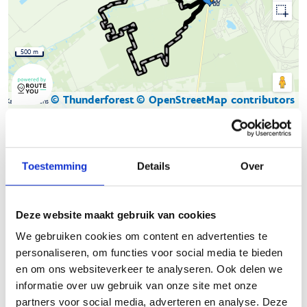
500 m
© Thunderforest
© OpenStreetMap contributors
Kaartgegevens
Beschrijving van de route
Toestemming
Details
Over
De natuurloop in Lommel bestaat uit maar liefst elf lussen in
vier verschillende natuur- en bosgebieden:
Sahara
,
Deze website maakt gebruik van cookies
Kolonie,
Waaltjesbos
en
Kattenbos
. Door de connecties
tussen die verschillende gebieden zijn heel wat combinaties en
We gebruiken cookies om content en advertenties te
dus ook afstanden mogelijk. Zo zijn de parcours van Kolonie,
personaliseren, om functies voor social media te bieden
Sahara en Waaltjesbos met elkaar verbonden. Zowel de start-
en om ons websiteverkeer te analyseren. Ook delen we
to-runners als de trail- en marathonlopers zullen er dus hun
informatie over uw gebruik van onze site met onze
hart kunnen ophalen.
partners voor social media, adverteren en analyse. Deze