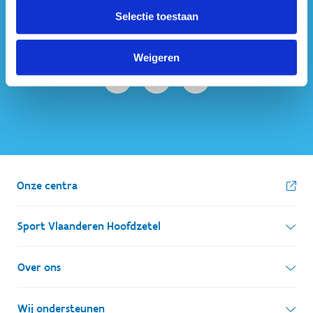
#sportersbelevenmeer
Selectie toestaan
ook op sociale media
Weigeren
Onze centra
Sport Vlaanderen Hoofdzetel
Simon Bolivarlaan 17
Over ons
1000 Brussel
Wie zijn we, wat doen we
Wij ondersteunen