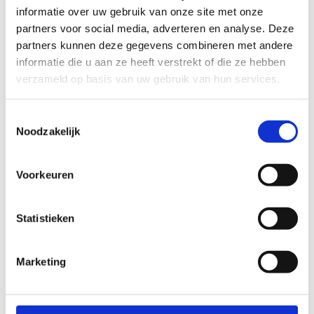
informatie over uw gebruik van onze site met onze
Kolonie
partners voor social media, adverteren en analyse. Deze
Ter hoogte van de tennisclub in de Sint-Bernardusstraat
partners kunnen deze gegevens combineren met andere
starten een blauwe lus van 3,1 km, een rode lus van 5,1 km en
informatie die u aan ze heeft verstrekt of die ze hebben
een zwarte lus van 7,1 km. De parcours brengen je door de
verzameld op basis van uw gebruik van hun services.
bossen en de heide, langs de zandputten en het kanaal, en
zorgen voor veel variatie. Via een bewegwijzerd
Toestemmingsselectie
verbindingstraject vind je aansluiting op verschillende lussen
Noodzakelijk
van de Sahara.
Startplaatsen
Voorkeuren
Sint-Bernardusstraat
62
3920
Lommel
Statistieken
Marketing