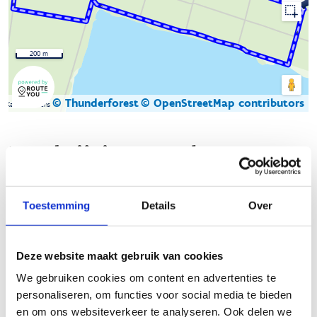
200 m
© Thunderforest
© OpenStreetMap contributors
Kaartgegevens
Beschrijving van de route
De natuurloop in Lommel bestaat uit maar liefst elf lussen in
Toestemming
Details
Over
vier verschillende natuur- en bosgebieden:
Sahara
,
Kolonie,
Waaltjesbos
en
Kattenbos
. Door de connecties
tussen die verschillende gebieden zijn heel wat combinaties en
Deze website maakt gebruik van cookies
dus ook afstanden mogelijk. Zo zijn de parcours van Kolonie,
Sahara en Waaltjesbos met elkaar verbonden. Zowel de start-
We gebruiken cookies om content en advertenties te
to-runners als de trail- en marathonlopers zullen er dus hun
personaliseren, om functies voor social media te bieden
hart kunnen ophalen.
en om ons websiteverkeer te analyseren. Ook delen we