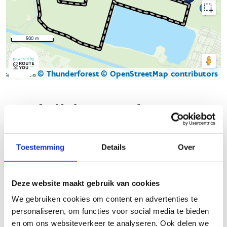
500 m
© Thunderforest
© OpenStreetMap contributors
Kaartgegevens
Beschrijving van de route
De natuurloop in Lommel bestaat uit maar liefst elf lussen in
Toestemming
Details
Over
vier verschillende natuur- en bosgebieden:
Sahara
,
Kolonie,
Waaltjesbos
en
Kattenbos
. Door de connecties
tussen die verschillende gebieden zijn heel wat combinaties en
Deze website maakt gebruik van cookies
dus ook afstanden mogelijk. Zo zijn de parcours van Kolonie,
Sahara en Waaltjesbos met elkaar verbonden. Zowel de start-
We gebruiken cookies om content en advertenties te
to-runners als de trail- en marathonlopers zullen er dus hun
personaliseren, om functies voor social media te bieden
hart kunnen ophalen.
en om ons websiteverkeer te analyseren. Ook delen we