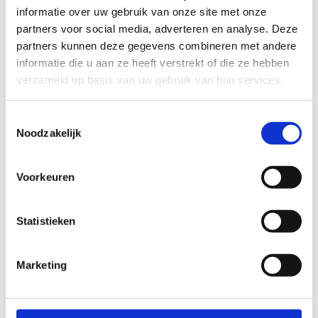
informatie over uw gebruik van onze site met onze
Kolonie
partners voor social media, adverteren en analyse. Deze
Ter hoogte van de tennisclub in de Sint-Bernardusstraat
partners kunnen deze gegevens combineren met andere
starten een blauwe lus van 3,1 km, een rode lus van 5,1 km en
informatie die u aan ze heeft verstrekt of die ze hebben
een zwarte lus van 7,1 km. De parcours brengen je door de
verzameld op basis van uw gebruik van hun services.
bossen en de heide, langs de zandputten en het kanaal, en
zorgen voor veel variatie. Via een bewegwijzerd
Toestemmingsselectie
verbindingstraject vind je aansluiting op verschillende lussen
Noodzakelijk
van de Sahara.
Startplaatsen
Voorkeuren
Sint-Bernardusstraat
62
3920
Lommel
Statistieken
Marketing