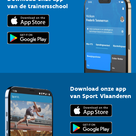
Bedrijven
van de trainersschool
Downloads
Trainers en begeleiders
Voor de pers
Scholen
Topsporters
Organisatoren van sportevenementen
Download onze app
van Sport Vlaanderen