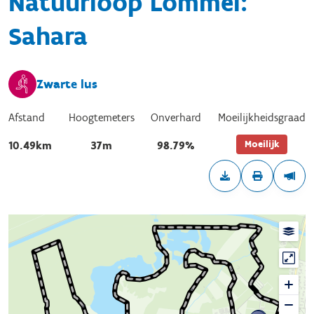
Natuurloop Lommel:
Sahara
Zwarte lus
Afstand
Hoogtemeters
Onverhard
Moeilijkheidsgraad
Moeilijk
10.49km
37m
98.79%