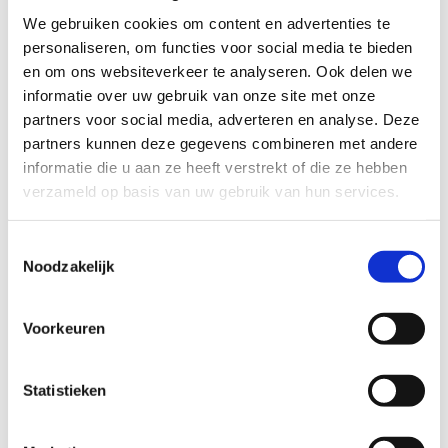
We gebruiken cookies om content en advertenties te
Sahara
personaliseren, om functies voor social media te bieden
Aan de Soeverein start een groene lus van 1,5 km, een fuchsia
en om ons websiteverkeer te analyseren. Ook delen we
lus van 3,1 km, een paarse lus van 6,1 km en een zwarte lus
informatie over uw gebruik van onze site met onze
van 10,5 km. De grote zandvlakte van de Lommelse Sahara
partners voor social media, adverteren en analyse. Deze
lijkt op een miniatuurwoestijn. Er zijn echter ook
partners kunnen deze gegevens combineren met andere
helderblauwe meertjes, heidestroken en geurende naald- en
informatie die u aan ze heeft verstrekt of die ze hebben
loofbossen. De schilderachtige landschappen en de afwisseling
verzameld op basis van uw gebruik van hun services.
zorgen voor een unieke loopervaring.
Startplaatsen
Toestemmingsselectie
Noodzakelijk
Sportveldenstraat
10
3920
Lommel
Voorkeuren
Statistieken