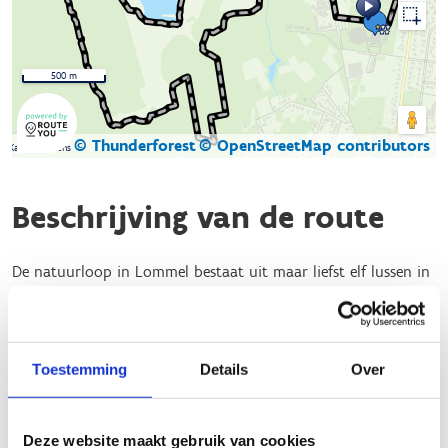
500 m
© Thunderforest
© OpenStreetMap contributors
Kaartgegevens
Beschrijving van de route
De natuurloop in Lommel bestaat uit maar liefst elf lussen in
vier verschillende natuur- en bosgebieden:
Sahara
,
Kolonie,
Waaltjesbos
en
Kattenbos
. Door de connecties
tussen die verschillende gebieden zijn heel wat combinaties en
dus ook afstanden mogelijk. Zo zijn de parcours van Kolonie,
Toestemming
Details
Over
Sahara en Waaltjesbos met elkaar verbonden. Zowel de start-
to-runners als de trail- en marathonlopers zullen er dus hun
hart kunnen ophalen.
Deze website maakt gebruik van cookies