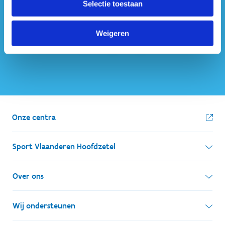
Selectie toestaan
ook op sociale media
Weigeren
Onze centra
Sport Vlaanderen Hoofdzetel
Simon Bolivarlaan 17
Over ons
1000 Brussel
Wie zijn we, wat doen we
Wij ondersteunen
Ondernemingsnummer: BE 0248.142.826
Onze centra