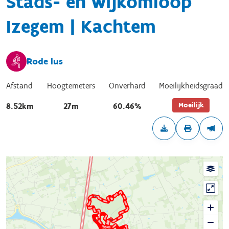
Stads- en wijkomloop
Izegem | Kachtem
Rode lus
Afstand
Hoogtemeters
Onverhard
Moeilijkheidsgraad
Moeilijk
8.52km
27m
60.46%