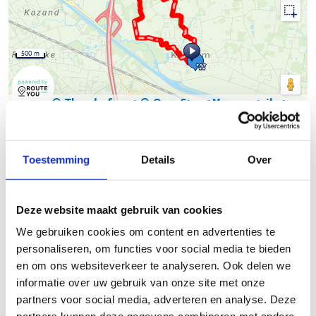
500 m
© Thunderforest
© OpenStreetMap contributors
Kaartgegevens
Beschrijving van de route
Toestemming
Details
Over
Izegem telt momenteel 4 looproutes, verspreidt over het hele
grondgebied.
Deze website maakt gebruik van cookies
We gebruiken cookies om content en advertenties te
De 4 lussen in Emelgem (5,68 km), aan sportcentrum De Krekel
personaliseren, om functies voor social media te bieden
(3,27 km), in Kachtem (8,65 km) en Bosmolens (5,47 km) zijn
en om ons websiteverkeer te analyseren. Ook delen we
met elkaar gelinkt via geel bewegwijzerde
informatie over uw gebruik van onze site met onze
verbindingstrajecten.
partners voor social media, adverteren en analyse. Deze
Leuk weetje: Het merendeel van de bewegwijzering is op een