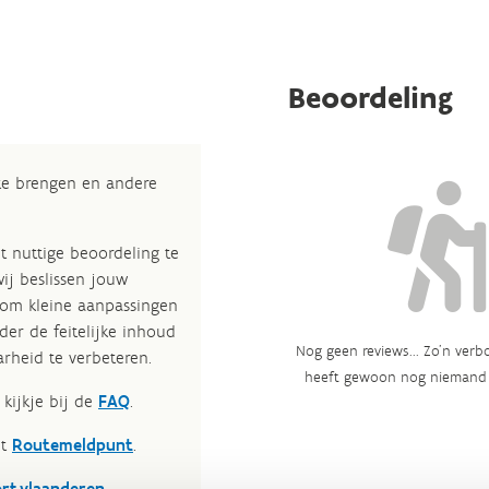
Beoordeling
 te brengen en andere
t nuttige beoordeling te
wij beslissen jouw
 om kleine aanpassingen
der de feitelijke inhoud
Nog geen reviews... Zo’n verbo
rheid te verbeteren.​
heeft gewoon nog niemand 
kijkje bij de
FAQ
.
et
Routemeldpunt
.
ort.vlaanderen
.​