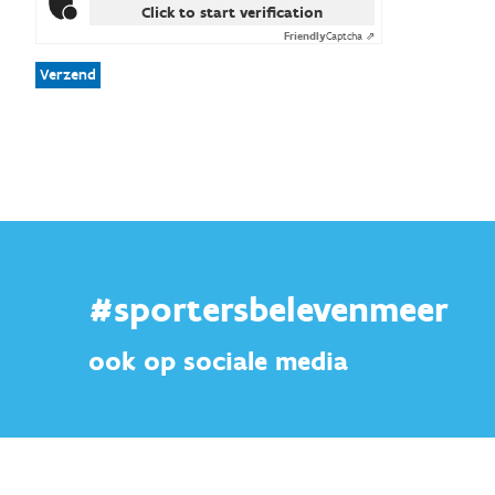
Click to start verification
Friendly
Captcha ⇗
Verzend
#sportersbelevenmeer
ook op sociale media