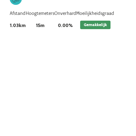
Afstand
Hoogtemeters
Onverhard
Moeilijkheidsgraad
Gemakkelijk
1.03km
15m
0.00%