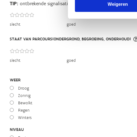
TIP:
ontbrekende signalisatie kan je melden via het
Routeme
Weigeren
slecht
goed
STAAT VAN PARCOURS(ONDERGROND, BEGROEIING, ONDERHOUD)
slecht
goed
WEER
Droog
Zonnig
Bewolkt
Regen
Winters
NIVEAU