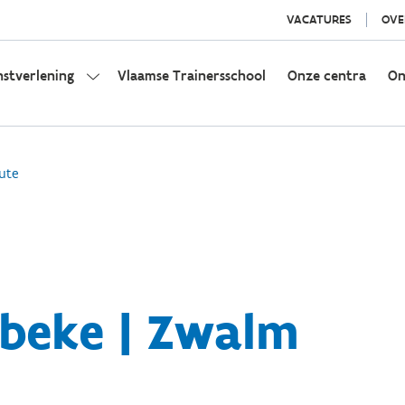
VACATURES
OVE
nstverlening
Vlaamse Trainersschool
Onze centra
On
ute
ebeke | Zwalm