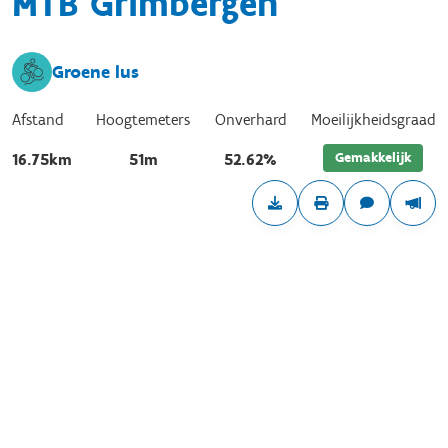
MTB Grimbergen
Groene lus
Afstand
Hoogtemeters
Onverhard
Moeilijkheidsgraad
Gemakkelijk
16.75km
51m
52.62%