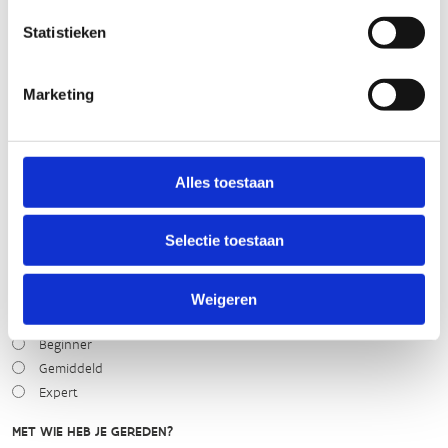
STAAT VAN PARCOURS(ONDERGROND, BEGROEIING, ONDERHOUD)
Statistieken
slecht
goed
Marketing
WEER
Alles toestaan
Droog
Zonnig
Bewolkt
Selectie toestaan
Regen
Winters
Weigeren
NIVEAU
Beginner
Gemiddeld
Expert
MET WIE HEB JE GEREDEN?