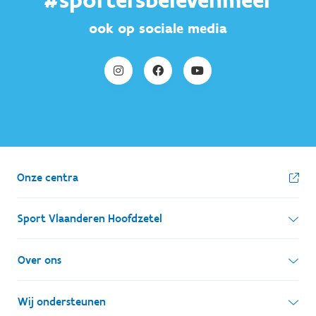
#sportersbelevenmeer
ook op sociale media
Onze centra
Sport Vlaanderen Hoofdzetel
Simon Bolivarlaan 17
Over ons
1000 Brussel
Wie zijn we, wat doen we
Wij ondersteunen
Ondernemingsnummer: BE 0248.142.826