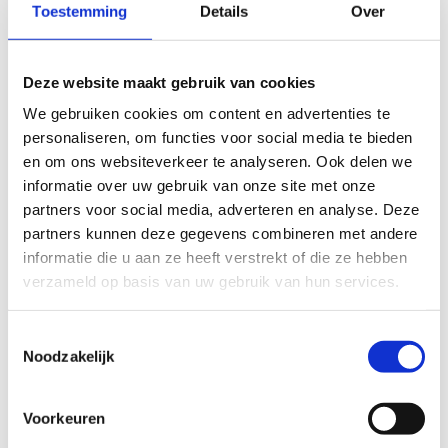
Toestemming
Details
Over
slecht
goed
FYSIEKE INSPANNING
Deze website maakt gebruik van cookies
We gebruiken cookies om content en advertenties te
personaliseren, om functies voor social media te bieden
licht
zwaar
en om ons websiteverkeer te analyseren. Ook delen we
informatie over uw gebruik van onze site met onze
TECHNISCHE MOEILIJKHEIDSGRAAD
partners voor social media, adverteren en analyse. Deze
partners kunnen deze gegevens combineren met andere
makkelijk
moeilijk
informatie die u aan ze heeft verstrekt of die ze hebben
verzameld op basis van uw gebruik van hun services.
BEWEGWIJZERING
TIP:
ontbrekende signalisatie kan je melden via het
Toestemmingsselectie
Routemeldpunt
Noodzakelijk
Voorkeuren
slecht
goed