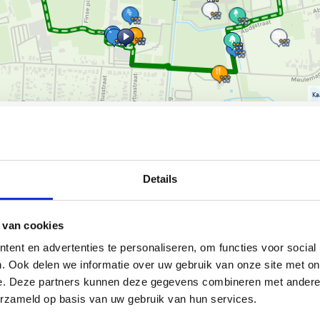
Ka
Details
chtige route van ongeveer 4,6 km
 van cookies
t genieten van een natuurlijke
ent en advertenties te personaliseren, om functies voor social
. Ook delen we informatie over uw gebruik van onze site met on
en aan Geneinde 2 in Westerlo. De
e. Deze partners kunnen deze gegevens combineren met andere i
 gemakkelijk je weg kunt vinden.
erzameld op basis van uw gebruik van hun services.