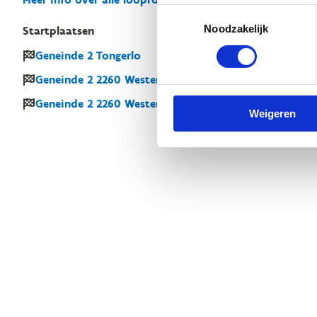
Toestemmingsselectie
Noodzakelijk
Startplaatsen
Geneinde
2
Tongerlo
Geneinde
2
2260
Westerlo
Geneinde
2
2260
Westerlo
Weigeren