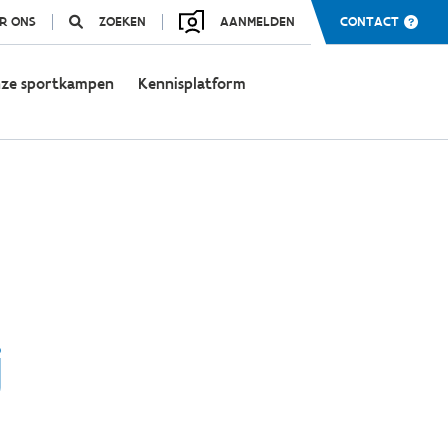
R ONS
ZOEKEN
AANMELDEN
CONTACT
ze sportkampen
Kennisplatform
j