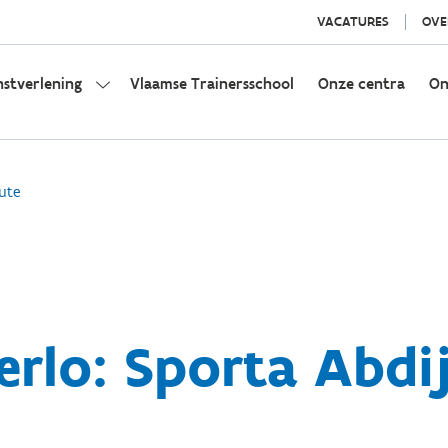
VACATURES
OVE
nstverlening
Vlaamse Trainersschool
Onze centra
On
ute
rlo: Sporta Abdi