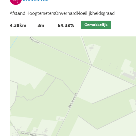
Afstand
Hoogtemeters
Onverhard
Moeilijkheidsgraad
Gemakkelijk
4.38km
3m
64.38%