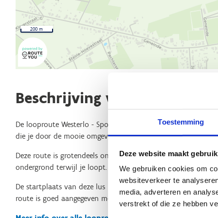
200 m
Beschrijving van de route
Toestemming
De looproute Westerlo - Sporta Abdij -
Groene lus
is een pra
die je door de mooie omgeving van Westerlo leidt.
Deze website maakt gebruik
Deze route is grotendeels onverhard, wat betekent dat je kun
ondergrond terwijl je loopt.
We gebruiken cookies om cont
websiteverkeer te analyseren
De startplaats van deze lus is bij Sporta Spot Kempen, geleg
media, adverteren en analys
route is goed aangegeven met signalisatiesymbolen, zodat je
verstrekt of die ze hebben v
Meer info over alle looproutes in Westerlo