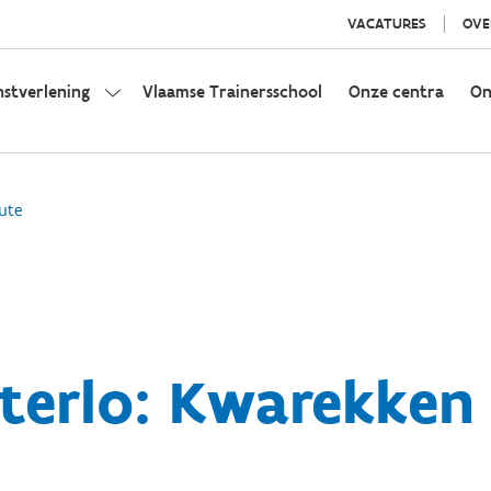
VACATURES
OVE
nstverlening
Vlaamse Trainersschool
Onze centra
On
ute
terlo: Kwarekken