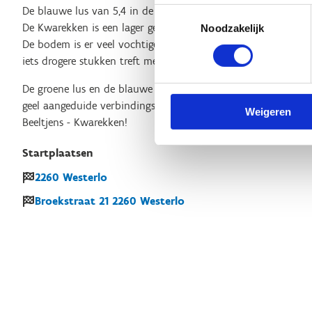
De blauwe lus van 5,4 in de Kwarekken start aan TC Westerlo 
Toestemmingsselectie
De Kwarekken is een lager gelegen natuurgebied dat aansluit b
Noodzakelijk
De bodem is er veel vochtiger en er komen dan ook verschil
iets drogere stukken treft men eiken, beuken en dennen aan.
De groene lus en de blauwe lus kunnen gecombineerd worde
geel aangeduide verbindingstraject van 370 m. Kortom, variat
Weigeren
Beeltjens - Kwarekken!
Startplaatsen
2260
Westerlo
Broekstraat
21
2260
Westerlo