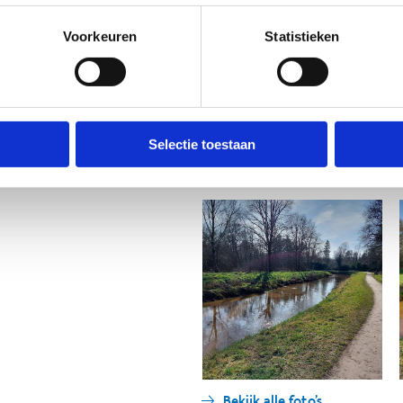
(Broekstraat 21, 2260 Westerlo).
ij de vallei van de Grote Nete.
Voorkeuren
Statistieken
lende moerasplanten voor. Op de
n door gebruik te maken van het
ie troef in de 127 hectare van de
Selectie toestaan
Bekijk alle foto's