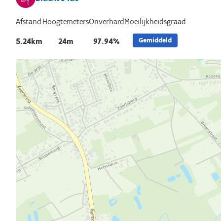
Afstand
Hoogtemeters
Onverhard
Moeilijkheidsgraad
Gemiddeld
5.24km
24m
97.94%