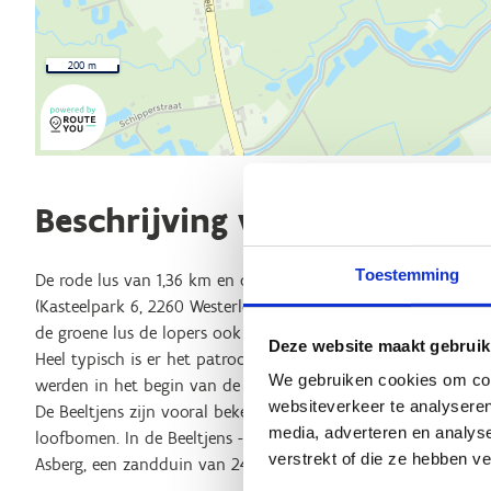
200 m
Beschrijving van de route
Toestemming
De rode lus van 1,36 km en de groene lus van 5 km starten a
(Kasteelpark 6, 2260 Westerlo). De rode lus doorkruist vooral 
de groene lus de lopers ook meeneemt doorheen het afwissel
Deze website maakt gebruik
Heel typisch is er het patroon van de dreven in de vorm van 
We gebruiken cookies om cont
werden in het begin van de 18de eeuw aangelegd door Jan Ph
websiteverkeer te analyseren
De Beeltjens zijn vooral bekend omwille van de grote versch
media, adverteren en analys
loofbomen. In de Beeltjens - Kwarekken ligt ook het hoogst
verstrekt of die ze hebben v
Asberg, een zandduin van 24 meter hoog.