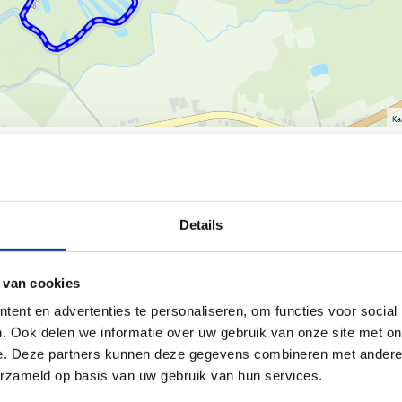
Ka
Details
an het Sportpark De Beeltjens
het sport- en kasteelpark, terwijl
dende natuurgebied De Beeltjens.
 van cookies
een ster. De eerste dreven
ent en advertenties te personaliseren, om functies voor social
ilips Eugeen de Merode.
. Ook delen we informatie over uw gebruik van onze site met on
eidenheid aan naald- en
e. Deze partners kunnen deze gegevens combineren met andere i
e punt van de gemeente, de
erzameld op basis van uw gebruik van hun services.